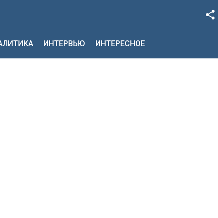
Facebook
НАЛИТИКА
ИНТЕРВЬЮ
ИНТЕРЕСНОЕ
Google+
Twitter
YouTube
Instagram
LinkedIn
VK
OK