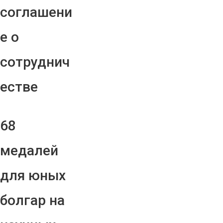
соглашени
е о
сотруднич
естве
68
медалей
для юных
болгар на