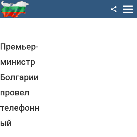
Facebook
Google+
Twitter
Премьер-
YouTube
министр
Instagram
Болгарии
LinkedIn
провел
VK
телефонн
OK
ый