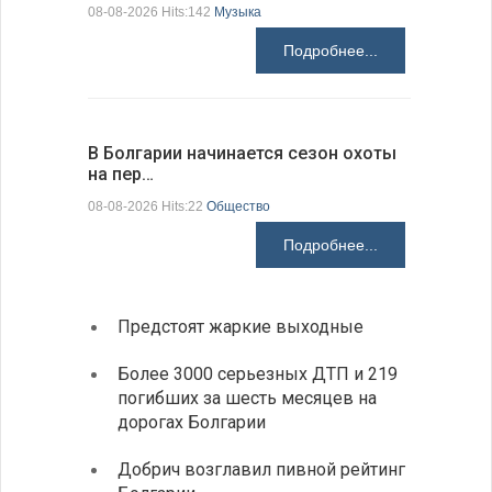
08-08-2026 Hits:142
Музыка
08-08-2026 H
Подробнее...
В Болгарии начинается сезон охоты
Горна-Ор
на пер…
предла…
08-08-2026 Hits:22
Общество
08-08-2026 H
Подробнее...
Предстоят жаркие выходные
Первы
элект
Более 3000 серьезных ДТП и 219
готов
погибших за шесть месяцев на
дорогах Болгарии
«Севд
Болга
Добрич возглавил пивной рейтинг