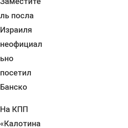
Заместите
ль посла
Израиля
неофициал
ьно
посетил
Банско
На КПП
«Калотина