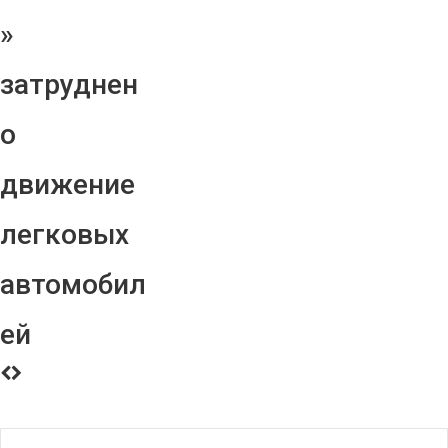
»
затруднен
о
движение
легковых
автомобил
ей