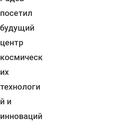
посетил
будущий
центр
космическ
их
технологи
й и
инноваций