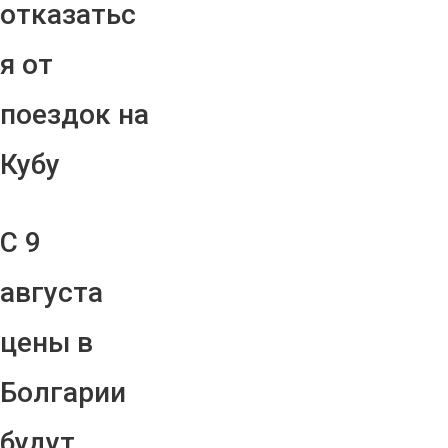
отказатьс
я от
поездок на
Кубу
С 9
августа
цены в
Болгарии
будут