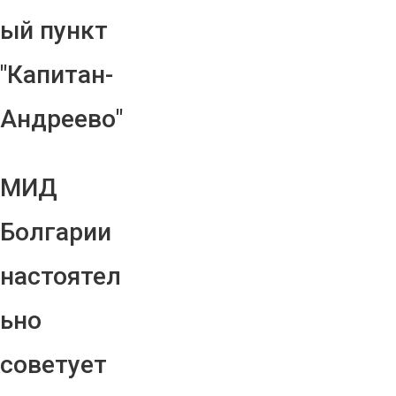
ый пункт
"Капитан-
Андреево"
МИД
Болгарии
настоятел
ьно
советует