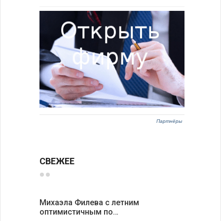
Партнёры
СВЕЖЕЕ
Михаэла Филева с летним
Новые пр
оптимистичным по…
средства