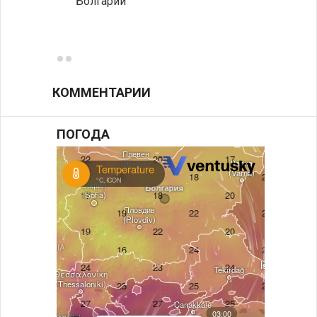
Болгарии
Низки
фунда
возле
КОММЕНТАРИИ
ПОГОДА