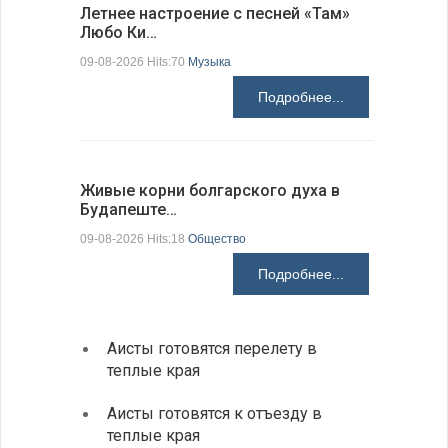
Летнее настроение с песней «Там»
«Забытые
Любо Ки…
через 6…
09-08-2026 Hits:70
Музыка
09-08-2026 H
Подробнее...
Живые корни болгарского духа в
Письма в
Будапеште…
09-08-2026 H
09-08-2026 Hits:18
Общество
Подробнее...
Аисты готовятся перелету в
В Бол
теплые края
охоты
Аисты готовятся к отъезду в
Новые
теплые края
средс