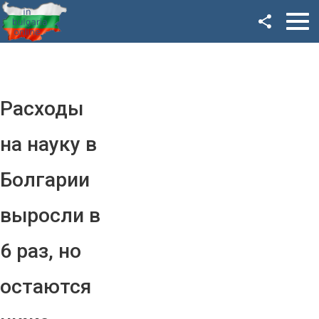
Facebook
Google+
Twitter
Расходы
YouTube
на науку в
Instagram
Болгарии
LinkedIn
выросли в
VK
6 раз, но
OK
остаются