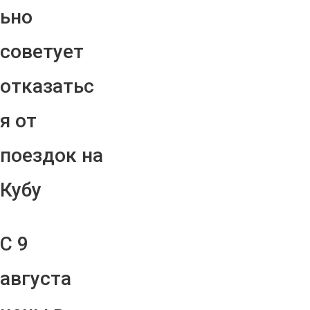
ьно
советует
отказатьс
я от
поездок на
Кубу
С 9
августа