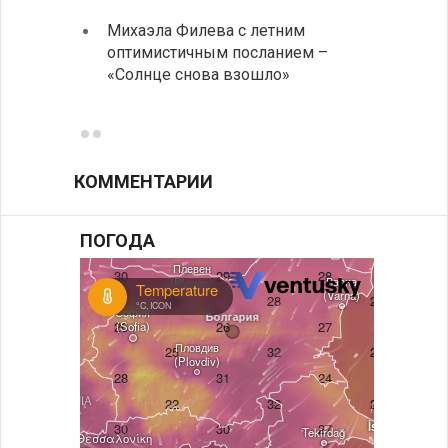
Михаэла Филева с летним
Горна
оптимистичным посланием –
Оряхо
«Солнце снова взошло»
предл
музее
КОММЕНТАРИИ
ПОГОДА