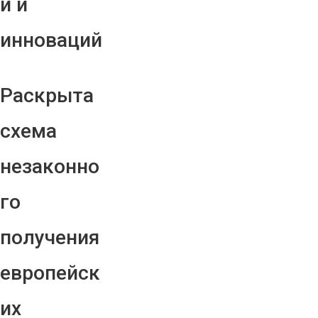
й и
инноваций
Раскрыта
схема
незаконно
го
получения
европейск
их