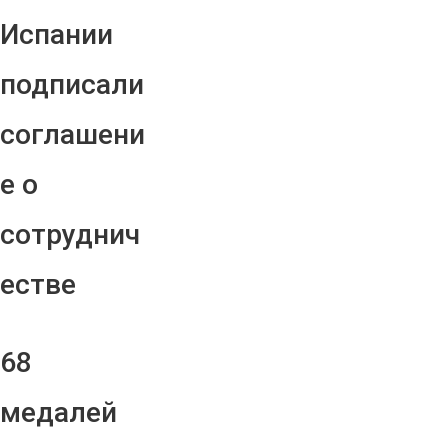
Испании
подписали
соглашени
е о
сотруднич
естве
68
медалей