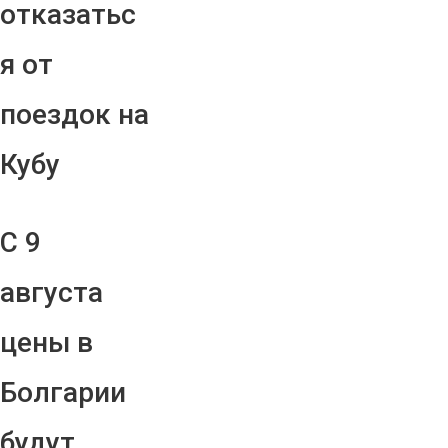
отказатьс
я от
поездок на
Кубу
С 9
августа
цены в
Болгарии
будут