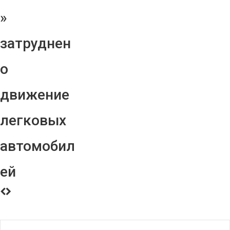
»
затруднен
о
движение
легковых
автомобил
ей