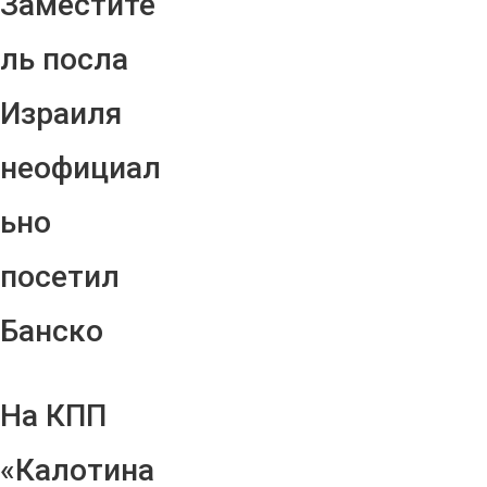
Заместите
ль посла
Израиля
неофициал
ьно
посетил
Банско
На КПП
«Калотина