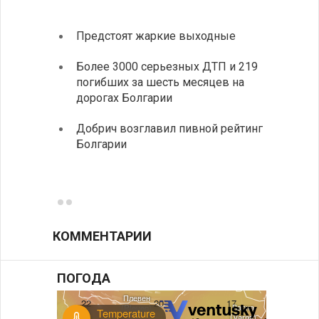
Предстоят жаркие выходные
Первы
элект
Более 3000 серьезных ДТП и 219
готов
погибших за шесть месяцев на
дорогах Болгарии
«Севд
Болга
Добрич возглавил пивной рейтинг
Болгарии
Низки
фунда
возле
КОММЕНТАРИИ
ПОГОДА