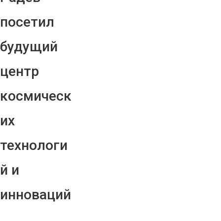
посетил
будущий
центр
космическ
их
технологи
й и
инноваций