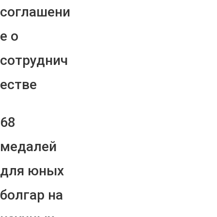
соглашени
е о
сотруднич
естве
68
медалей
для юных
болгар на