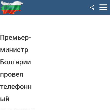
Facebook
Google+
Twitter
Премьер-
YouTube
министр
Instagram
Болгарии
LinkedIn
провел
VK
телефонн
OK
ый