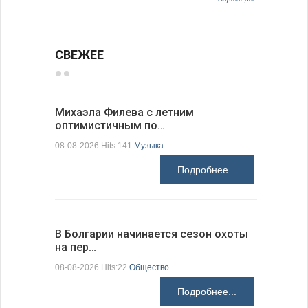
СВЕЖЕЕ
Михаэла Филева с летним
Новые пр
оптимистичным по…
средства
08-08-2026 Hits:141
Музыка
08-08-2026 H
Подробнее...
В Болгарии начинается сезон охоты
Горна-Ор
на пер…
предла…
08-08-2026 Hits:22
Общество
08-08-2026 H
Подробнее...