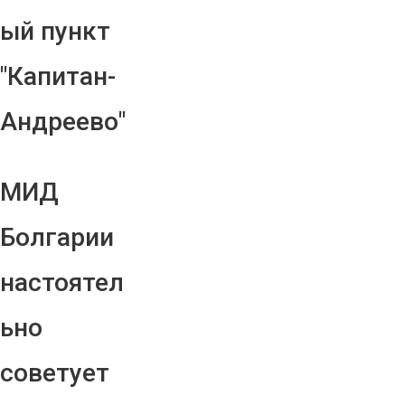
ый пункт
"Капитан-
Андреево"
МИД
Болгарии
настоятел
ьно
советует