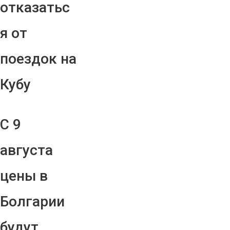
отказатьс
я от
поездок на
Кубу
С 9
августа
цены в
Болгарии
будут