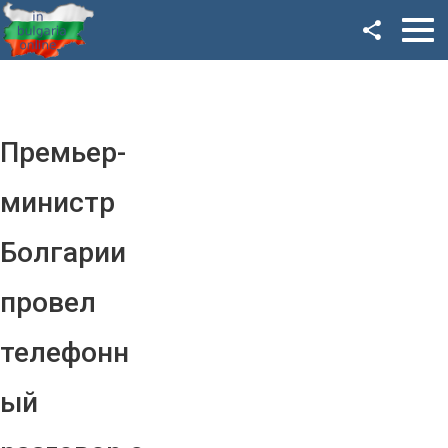
Facebook
Google+
Twitter
Премьер-
YouTube
министр
Instagram
Болгарии
LinkedIn
провел
VK
телефонн
OK
ый