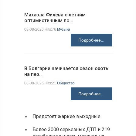
Михаэла Филева с летним
Новые пр
оптимистичным по…
средства
08-08-2026 Hits:76
Музыка
08-08-2026 H
Подробнее...
В Болгарии начинается сезон охоты
Горна-Ор
на пер…
предла…
08-08-2026 Hits:21
Общество
08-08-2026 H
Подробнее...
Предстоят жаркие выходные
Первы
элект
Более 3000 серьезных ДТП и 219
готов