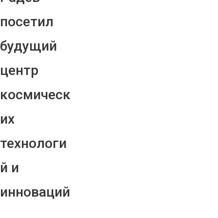
посетил
будущий
центр
космическ
их
технологи
й и
инноваций