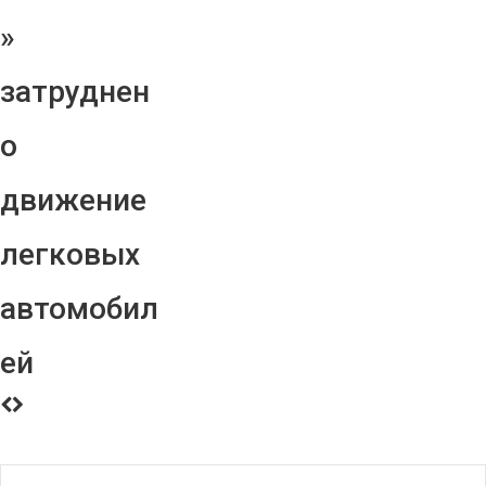
»
затруднен
о
движение
легковых
автомобил
ей