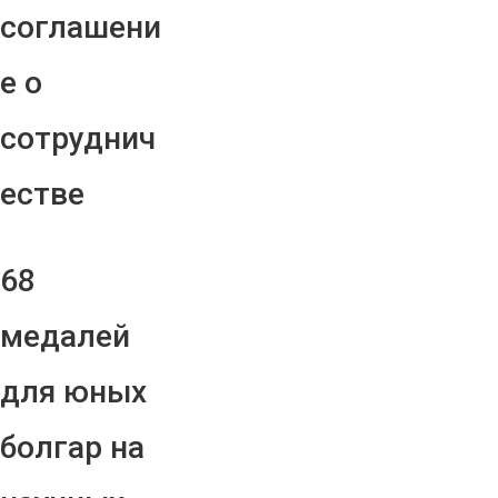
соглашени
е о
сотруднич
естве
68
медалей
для юных
болгар на