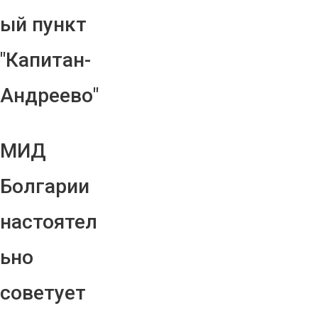
ый пункт
"Капитан-
Андреево"
МИД
Болгарии
настоятел
ьно
советует