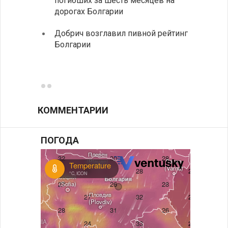
погибших за шесть месяцев на
дорогах Болгарии
«Севд
Болга
Добрич возглавил пивной рейтинг
Болгарии
Низки
фунда
возле
КОММЕНТАРИИ
ПОГОДА