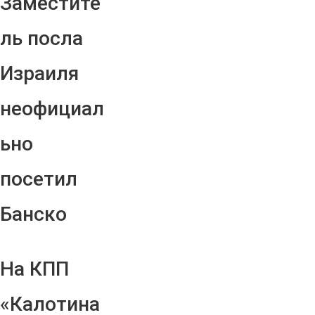
Заместите
ль посла
Израиля
неофициал
ьно
посетил
Банско
На КПП
«Калотина