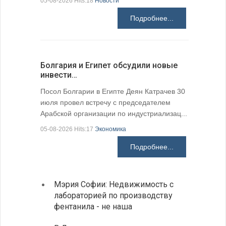
05-08-2026 Hits:18
Новости
05-08-2026 H
Подробнее...
Болгария и Египет обсудили новые
К 205-ле
инвести…
поэтичес
05-08-2026 H
Посол Болгарии в Египте Деян Катрачев 30
июля провел встречу с председателем
Арабской организации по индустриализац...
05-08-2026 Hits:17
Экономика
Подробнее...
Мэрия Софии: Недвижимость с
София
лабораторией по производству
все ф
фентанила - не наша
Минис