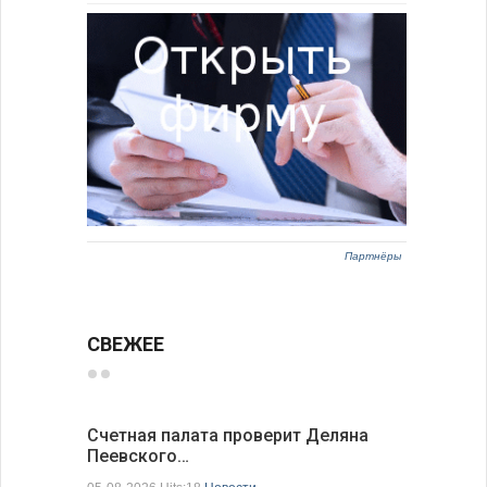
Партнёры
СВЕЖЕЕ
Счетная палата проверит Деляна
В Болгар
Пеевского…
по из…