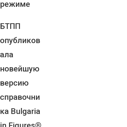
режиме
БТПП
опубликов
ала
новейшую
версию
справочни
ка Bulgaria
in Figures®