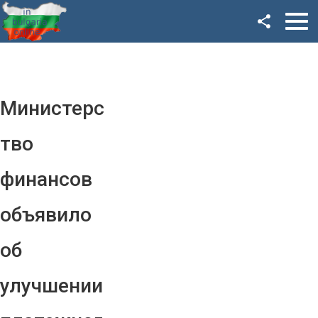
Facebook
Google+
Twitter
Министерс
YouTube
тво
Instagram
финансов
LinkedIn
объявило
VK
об
OK
улучшении