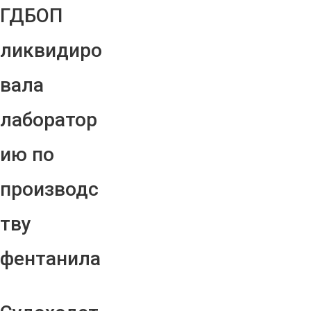
ГДБОП
ликвидиро
вала
лаборатор
ию по
производс
тву
фентанила