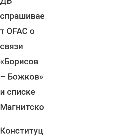
ДБ
спрашивае
т OFAC о
связи
«Борисов
– Божков»
и списке
Магнитско
Конституц