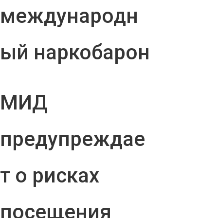
международн
ый наркобарон
МИД
предупреждае
т о рисках
посещения