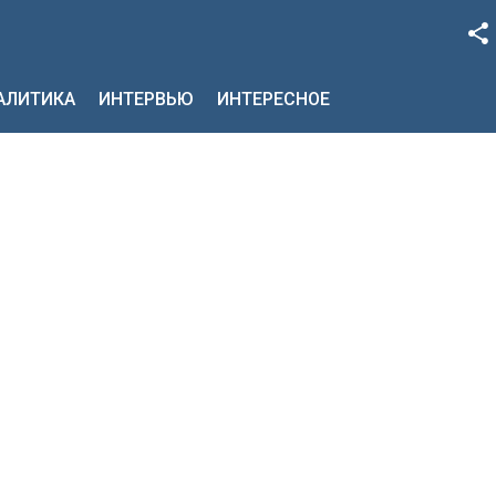
Facebook
НАЛИТИКА
ИНТЕРВЬЮ
ИНТЕРЕСНОЕ
Google+
Twitter
YouTube
Instagram
LinkedIn
VK
OK