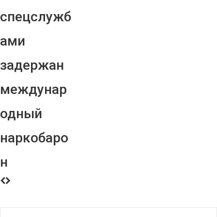
спецслужб
ами
задержан
междунар
одный
наркобаро
н