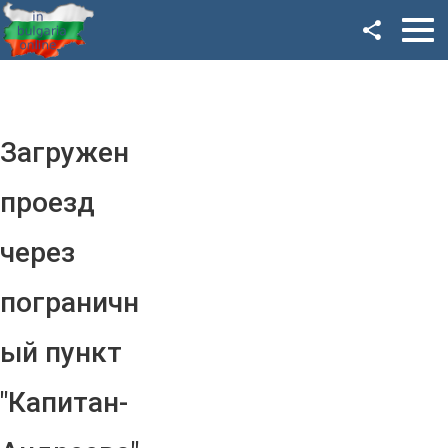
Facebook
Google+
Twitter
Загружен
YouTube
проезд
Instagram
через
LinkedIn
пограничн
VK
ый пункт
OK
"Капитан-