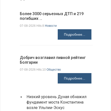
Более 3000 серьезных ДТП и 219
Первые 1
погибших …
электроп
07-08-2026 Hits:8
Новости
07-08-2026 H
Подробнее...
Добрич возглавил пивной рейтинг
«Севдана
Болгарии
Болгарии
07-08-2026 Hits:10
Общество
07-08-2026 H
Подробнее...
Низкий уровень Дуная обнажил
Легко
фундамент моста Константина
в фин
возле Ульпии-Эскус