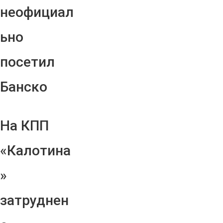
неофициал
ьно
посетил
Банско
На КПП
«Калотина
»
затруднен