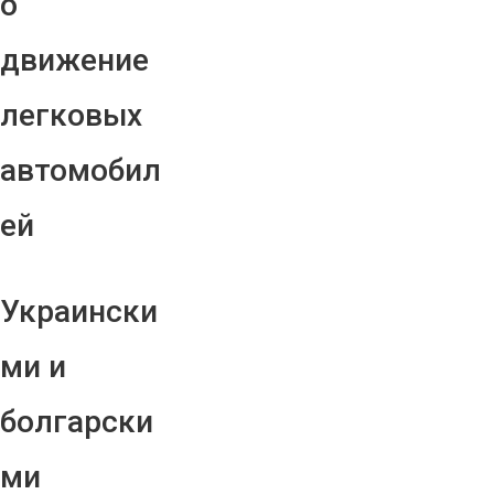
о
движение
легковых
автомобил
ей
Украински
ми и
болгарски
ми