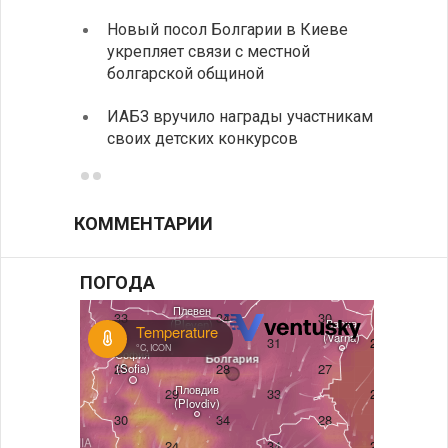
Расхо
Новый посол Болгарии в Киеве
вырос
укрепляет связи с местной
средн
болгарской общиной
По-со
ИАБЗ вручило награды участникам
балка
своих детских конкурсов
КОММЕНТАРИИ
ПОГОДА