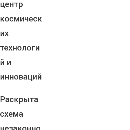
центр
космическ
их
технологи
й и
инноваций
Раскрыта
схема
незаконно