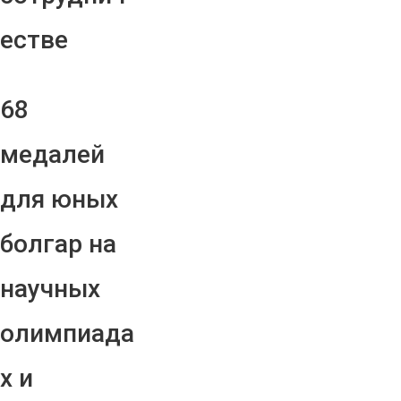
естве
68
медалей
для юных
болгар на
научных
олимпиада
х и