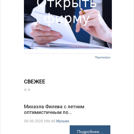
Партнёры
СВЕЖЕЕ
Михаэла Филева с летним
Новые пр
оптимистичным по…
средства
08-08-2026 Hits:48
Музыка
08-08-2026 H
Подробнее...