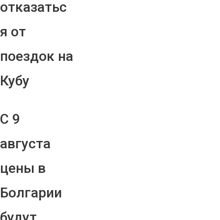
отказатьс
я от
поездок на
Кубу
С 9
августа
цены в
Болгарии
будут