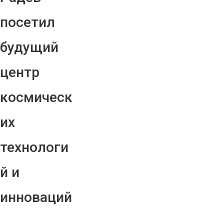
посетил
будущий
центр
космическ
их
технологи
й и
инноваций