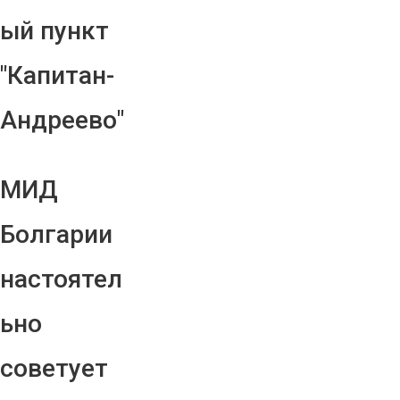
ый пункт
"Капитан-
Андреево"
МИД
Болгарии
настоятел
ьно
советует