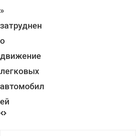
»
затруднен
о
движение
легковых
автомобил
ей