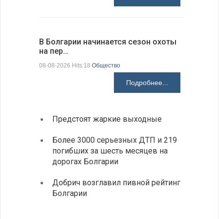
В Болгарии начинается сезон охоты
Горна-Ор
на пер…
предла…
08-08-2026 Hits:18
Общество
08-08-2026 H
Подробнее...
Предстоят жаркие выходные
Первы
элект
Более 3000 серьезных ДТП и 219
готов
погибших за шесть месяцев на
дорогах Болгарии
«Севд
Болга
Добрич возглавил пивной рейтинг
Болгарии
Низки
фунда
возле