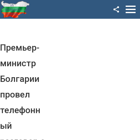
Facebook
Google+
Twitter
Премьер-
YouTube
министр
Instagram
Болгарии
LinkedIn
провел
VK
телефонн
OK
ый