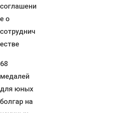
соглашени
е о
сотруднич
естве
68
медалей
для юных
болгар на