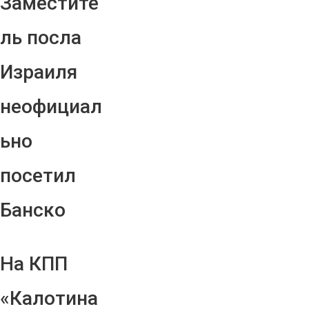
Заместите
ль посла
Израиля
неофициал
ьно
посетил
Банско
На КПП
«Калотина