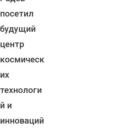
посетил
будущий
центр
космическ
их
технологи
й и
инноваций