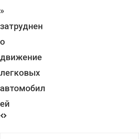
»
затруднен
о
движение
легковых
автомобил
ей