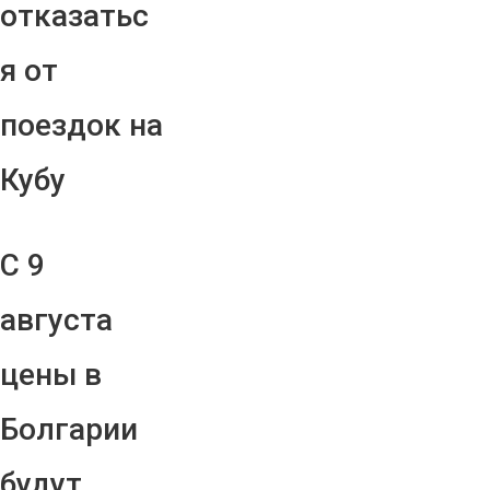
отказатьс
я от
поездок на
Кубу
С 9
августа
цены в
Болгарии
будут