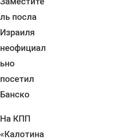
Заместите
ль посла
Израиля
неофициал
ьно
посетил
Банско
На КПП
«Калотина