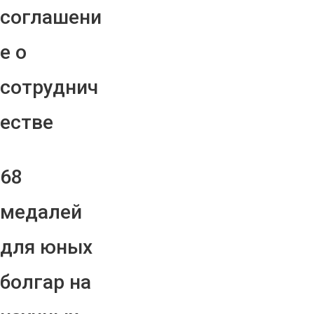
соглашени
е о
сотруднич
естве
68
медалей
для юных
болгар на