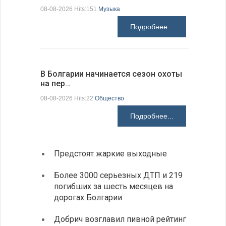
08-08-2026 Hits:151
Музыка
08-08-2026 H
Подробнее...
В Болгарии начинается сезон охоты
Горна-Ор
на пер…
предла…
08-08-2026 Hits:22
Общество
08-08-2026 H
Подробнее...
Предстоят жаркие выходные
Первы
элект
Более 3000 серьезных ДТП и 219
готов
погибших за шесть месяцев на
дорогах Болгарии
«Севд
Болга
Добрич возглавил пивной рейтинг