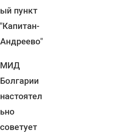
ый пункт
"Капитан-
Андреево"
МИД
Болгарии
настоятел
ьно
советует