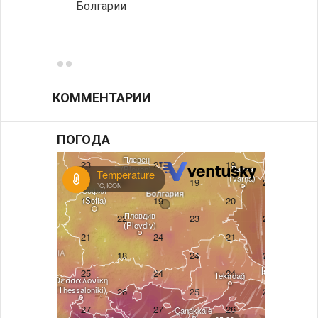
Болгарии
Низки
фунда
возле
КОММЕНТАРИИ
ПОГОДА