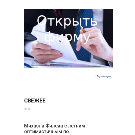
Партнёры
СВЕЖЕЕ
Михаэла Филева с летним
Новые пр
оптимистичным по…
средства