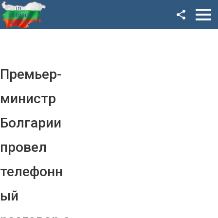
Facebook
Google+
Twitter
Премьер-
YouTube
министр
Instagram
Болгарии
LinkedIn
провел
VK
телефонн
OK
ый