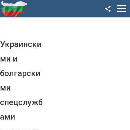
Facebook
Google+
Twitter
Украински
YouTube
ми и
Instagram
болгарски
LinkedIn
ми
VK
спецслужб
OK
ами