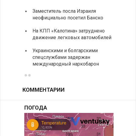
Заместитель посла Израиля
МИД п
неофициально посетил Банско
посещ
На КПП «Калотина» затруднено
Прави
движение легковых автомобилей
парла
на эк
Украинскими и болгарскими
спецслужбами задержан
Между
международный наркобарон
вызов
КОММЕНТАРИИ
ПОГОДА