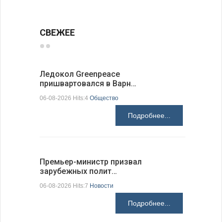
СВЕЖЕЕ
Ледокол Greenpeace
Премьер 
пришвартовался в Варн…
центр ко
06-08-2026 Hits:4
Общество
06-08-2026 H
Подробнее...
Премьер-министр призвал
Раскрыта
зарубежных полит…
получени
06-08-2026 Hits:7
Новости
06-08-2026 H
Подробнее...