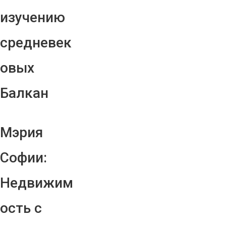
изучению
средневек
овых
Балкан
Мэрия
Софии:
Недвижим
ость с