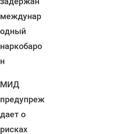
задержан
междунар
одный
наркобаро
н
МИД
предупреж
дает о
рисках