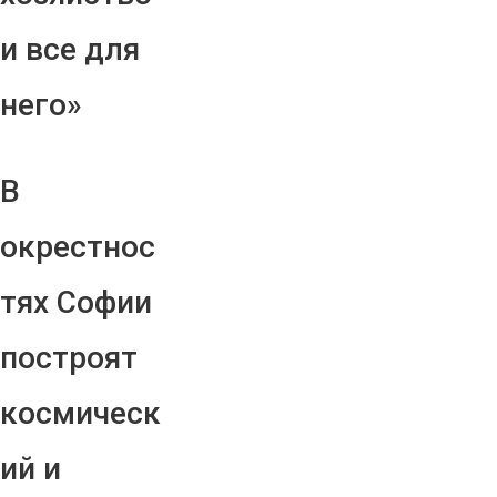
и все для
него»
В
окрестнос
тях Софии
построят
космическ
ий и