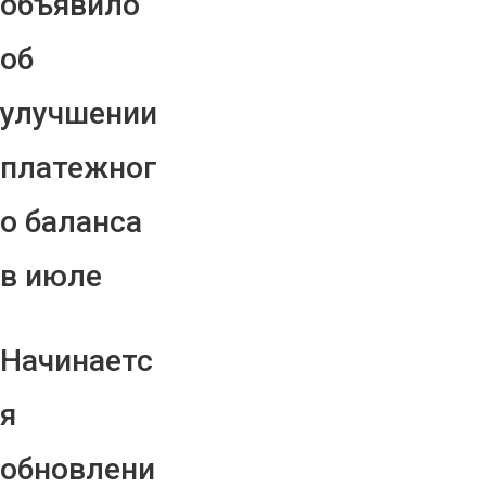
объявило
об
улучшении
платежног
о баланса
в июле
Начинаетс
я
обновлени