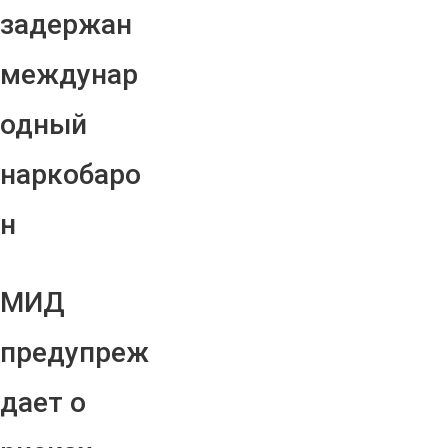
задержан
междунар
одный
наркобаро
н
МИД
предупреж
дает о