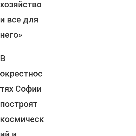
хозяйство
и все для
него»
В
окрестнос
тях Софии
построят
космическ
ий и