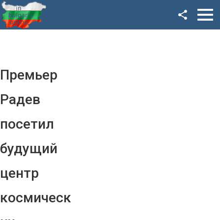
Facebook
Google+
Twitter
Премьер
YouTube
Радев
Instagram
посетил
LinkedIn
будущий
VK
центр
OK
космическ