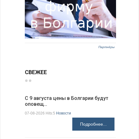
Партнёры
СВЕЖЕЕ
С 9 августа цены в Болгарии будут
Луис Фон
оповещ…
Spic…
07-08-2026 Hits:5
Новости
07-08-2026 H
Подробнее...