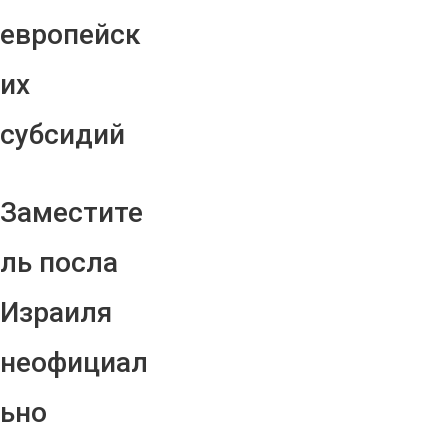
европейск
их
субсидий
Заместите
ль посла
Израиля
неофициал
ьно