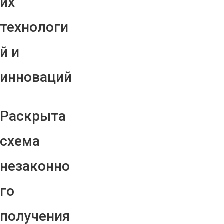
их
технологи
й и
инноваций
Раскрыта
схема
незаконно
го
получения