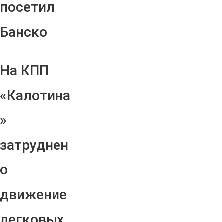
посетил
Банско
На КПП
«Калотина
»
затруднен
о
движение
легковых