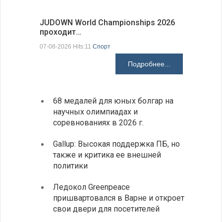
JUDOWN World Championships 2026
ВВС Болг
проходит…
подписа
07-08-2026 Hits:11
Спорт
06-08-2026 H
Подробнее...
68 медалей для юных болгар на
Премь
научных олимпиадах и
заруб
соревнованиях в 2026 г.
ознак
Gallup: Высокая поддержка ПБ, но
Премь
также и критика ее внешней
центр
политики
иннов
Ледокол Greenpeace
Раскр
пришвартовался в Варне и откроет
получ
свои двери для посетителей