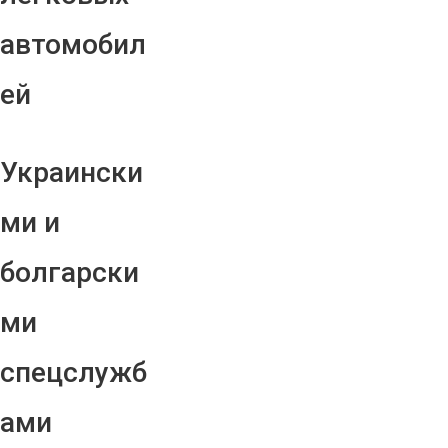
автомобил
ей
Украински
ми и
болгарски
ми
спецслужб
ами