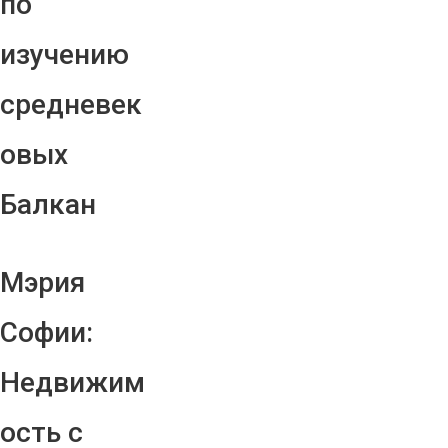
по
изучению
средневек
овых
Балкан
Мэрия
Софии:
Недвижим
ость с