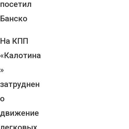
посетил
Банско
На КПП
«Калотина
»
затруднен
о
движение
легковых