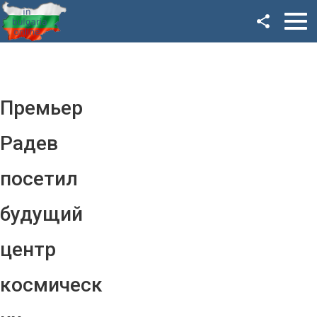
Facebook
Google+
Twitter
Премьер
YouTube
Радев
Instagram
посетил
LinkedIn
будущий
VK
центр
OK
космическ