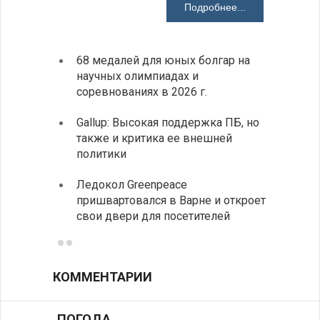
Подробнее...
68 медалей для юных болгар на
Премь
научных олимпиадах и
заруб
соревнованиях в 2026 г.
ознак
Gallup: Высокая поддержка ПБ, но
Премь
также и критика ее внешней
центр
политики
иннов
Ледокол Greenpeace
Раскр
пришвартовался в Варне и откроет
получ
свои двери для посетителей
КОММЕНТАРИИ
ПОГОДА