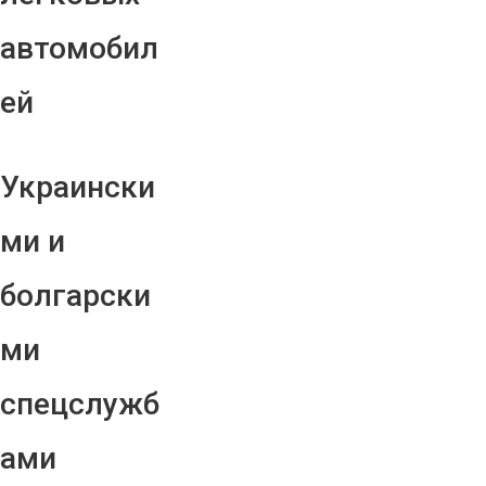
автомобил
ей
Украински
ми и
болгарски
ми
спецслужб
ами