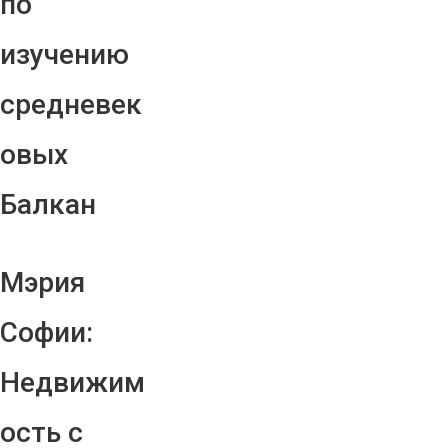
по
изучению
средневек
овых
Балкан
Мэрия
Софии:
Недвижим
ость с