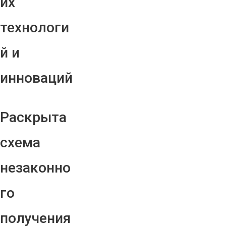
их
технологи
й и
инноваций
Раскрыта
схема
незаконно
го
получения