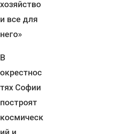
хозяйство
и все для
него»
В
окрестнос
тях Софии
построят
космическ
ий и