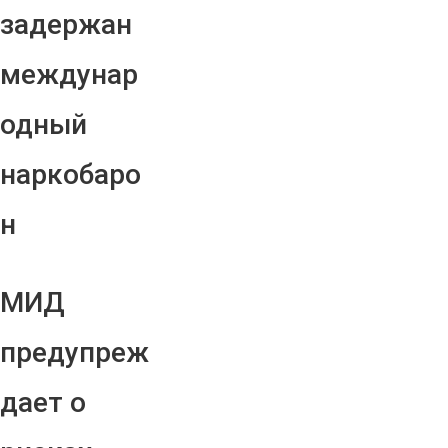
задержан
междунар
одный
наркобаро
н
МИД
предупреж
дает о