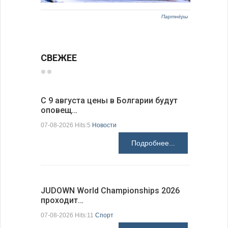
Партнёры
СВЕЖЕЕ
С 9 августа цены в Болгарии будут
Луис Фон
оповещ…
Spic…
07-08-2026 Hits:5
Новости
07-08-2026 H
Подробнее...
JUDOWN World Championships 2026
ВВС Болг
проходит…
подписа
07-08-2026 Hits:11
Спорт
06-08-2026 H