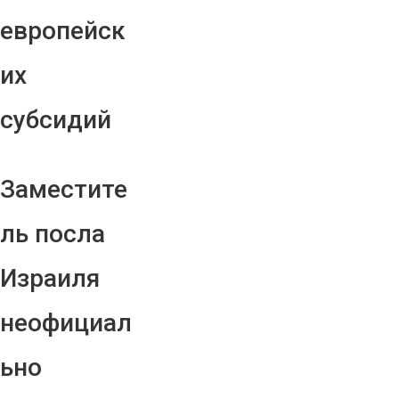
европейск
их
субсидий
Заместите
ль посла
Израиля
неофициал
ьно