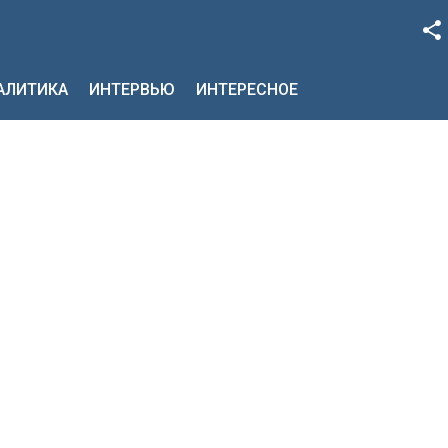
Facebook
НАЛИТИКА
ИНТЕРВЬЮ
ИНТЕРЕСНОЕ
Google+
Twitter
YouTube
Instagram
LinkedIn
VK
OK