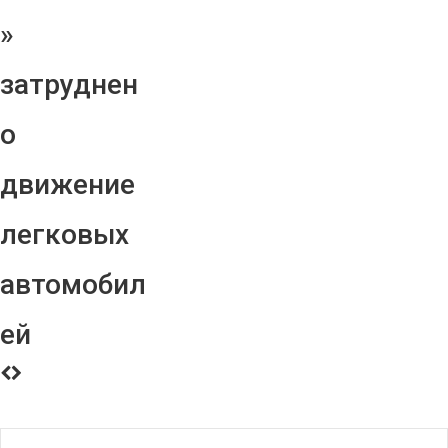
»
затруднен
о
движение
легковых
автомобил
ей