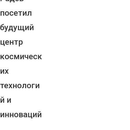
посетил
будущий
центр
космическ
их
технологи
й и
инноваций