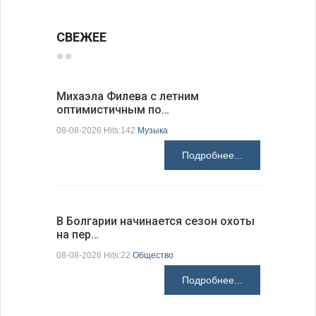
СВЕЖЕЕ
Михаэла Филева с летним
Новые пр
оптимистичным по…
средства
08-08-2026 Hits:142
Музыка
08-08-2026 H
Подробнее...
В Болгарии начинается сезон охоты
Горна-Ор
на пер…
предла…
08-08-2026 Hits:22
Общество
08-08-2026 H
Подробнее...