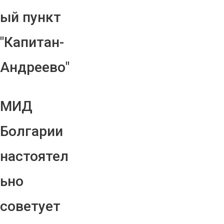
ый пункт
"Капитан-
Андреево"
МИД
Болгарии
настоятел
ьно
советует