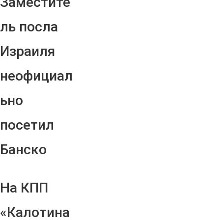
Заместите
ль посла
Израиля
неофициал
ьно
посетил
Банско
На КПП
«Калотина