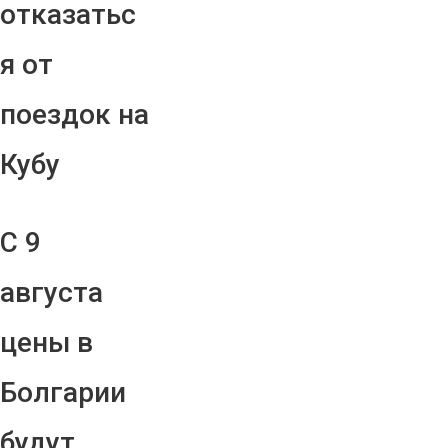
отказатьс
я от
поездок на
Кубу
С 9
августа
цены в
Болгарии
будут