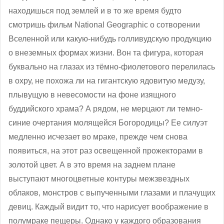
находишься под землей и в то же время будто
смотришь фильм National Geographic о сотворении
Вселенной или какую-нибудь голливудскую продукцию
о внеземных формах жизни. Вон та фигура, которая
буквально на глазах из тёмно-фиолетового перелилась
в охру, не похожа ли на гигантскую ядовитую медузу,
плывущую в невесомости на фоне изящного
буддийского храма? А рядом, не мерцают ли темно-
синие очертания молящейся Богородицы? Ее силуэт
медленно исчезает во мраке, прежде чем снова
появиться, на этот раз освещенной прожекторами в
золотой цвет. А в это время на заднем плане
выступают многоцветные контуры межзвездных
облаков, монстров с выпученными глазами и плачущих
девиц. Каждый видит то, что нарисует воображение в
полумраке пещеры. Однако у каждого образования