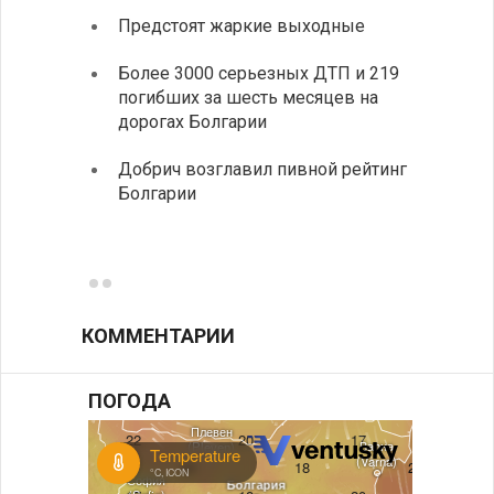
Предстоят жаркие выходные
Первы
элект
Более 3000 серьезных ДТП и 219
готов
погибших за шесть месяцев на
дорогах Болгарии
«Севд
Болга
Добрич возглавил пивной рейтинг
Болгарии
Низки
фунда
возле
КОММЕНТАРИИ
ПОГОДА