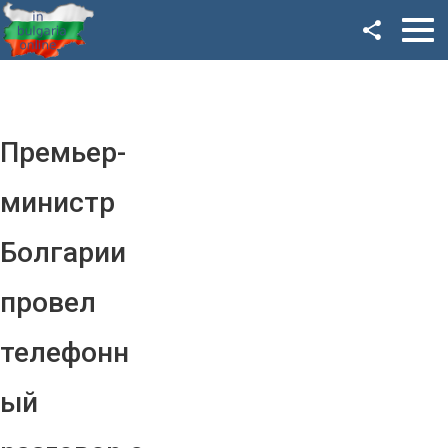
Facebook
Google+
Twitter
Премьер-
YouTube
министр
Instagram
Болгарии
LinkedIn
провел
VK
телефонн
OK
ый