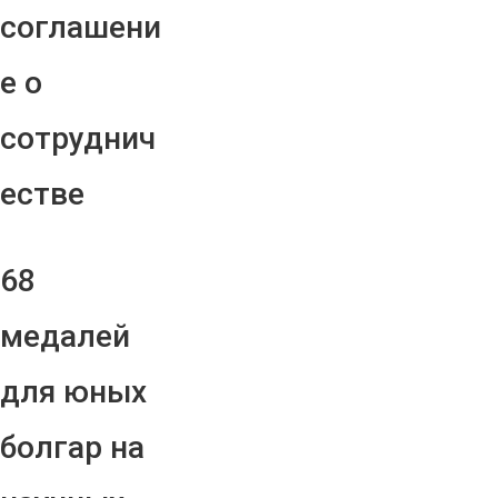
соглашени
е о
сотруднич
естве
68
медалей
для юных
болгар на