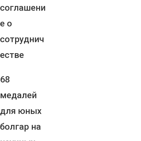
соглашени
е о
сотруднич
естве
68
медалей
для юных
болгар на