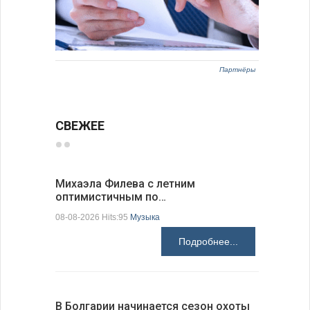
Партнёры
СВЕЖЕЕ
Михаэла Филева с летним
Новые пр
оптимистичным по…
средства
08-08-2026 Hits:95
Музыка
08-08-2026 H
Подробнее...
В Болгарии начинается сезон охоты
Горна-Ор