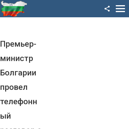
Facebook
Google+
Twitter
Премьер-
YouTube
министр
Instagram
Болгарии
LinkedIn
провел
VK
телефонн
OK
ый