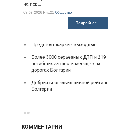
на пер…
предла…
08-08-2026 Hits:21
Общество
08-08-2026 H
Подробнее...
Предстоят жаркие выходные
Первы
элект
Более 3000 серьезных ДТП и 219
готов
погибших за шесть месяцев на
дорогах Болгарии
«Севд
Болга
Добрич возглавил пивной рейтинг
Болгарии
Низки
фунда
возле
КОММЕНТАРИИ