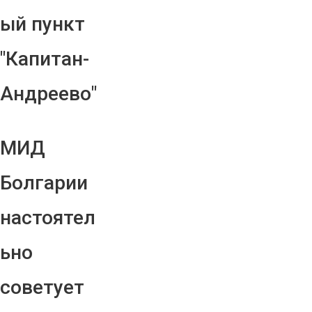
ый пункт
"Капитан-
Андреево"
МИД
Болгарии
настоятел
ьно
советует