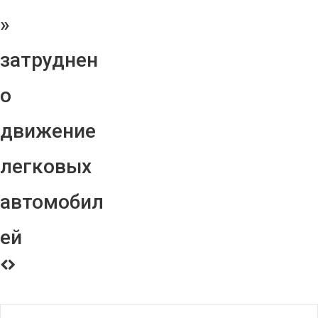
»
затруднен
о
движение
легковых
автомобил
ей