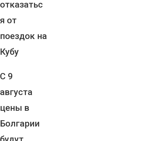
отказатьс
я от
поездок на
Кубу
С 9
августа
цены в
Болгарии
будут