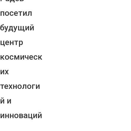
посетил
будущий
центр
космическ
их
технологи
й и
инноваций