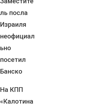
Заместите
ль посла
Израиля
неофициал
ьно
посетил
Банско
На КПП
«Калотина