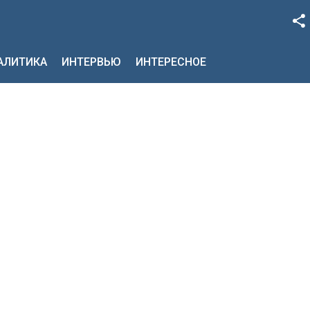
Facebook
НАЛИТИКА
ИНТЕРВЬЮ
ИНТЕРЕСНОЕ
Google+
Twitter
YouTube
Instagram
LinkedIn
VK
OK