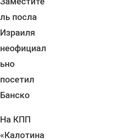
Заместите
ль посла
Израиля
неофициал
ьно
посетил
Банско
На КПП
«Калотина