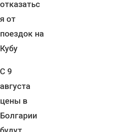
отказатьс
я от
поездок на
Кубу
С 9
августа
цены в
Болгарии
будут