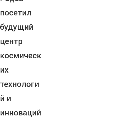
посетил
будущий
центр
космическ
их
технологи
й и
инноваций