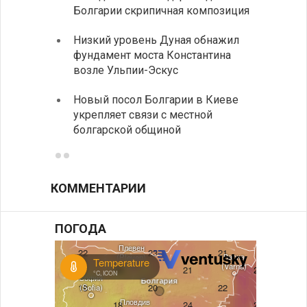
Болгарии скрипичная композиция
своих
Низкий уровень Дуная обнажил
Легко
фундамент моста Константина
в фин
возле Ульпии-Эскус
Расхо
Новый посол Болгарии в Киеве
вырос
укрепляет связи с местной
средн
болгарской общиной
КОММЕНТАРИИ
ПОГОДА