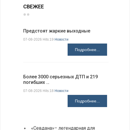
СВЕЖЕЕ
Предстоят жаркие выходные
Добрич в
Болгарии
07-08-2026 Hits:19
Новости
07-08-2026 H
Подробнее...
Более 3000 серьезных ДТП и 219
погибших …
Первые 1
электроп
07-08-2026 Hits:18
Новости
07-08-2026 H
Подробнее...
«Севдана»– легендарная для
ИАБЗ 