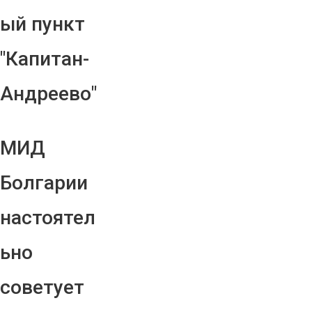
ый пункт
"Капитан-
Андреево"
МИД
Болгарии
настоятел
ьно
советует