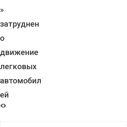
»
затруднен
о
движение
легковых
автомобил
ей