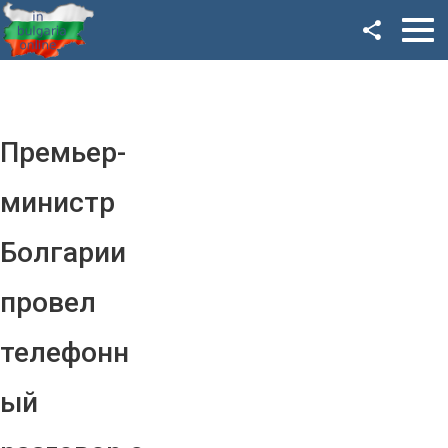
Facebook
Google+
Twitter
Премьер-
YouTube
министр
Instagram
Болгарии
LinkedIn
провел
VK
телефонн
OK
ый