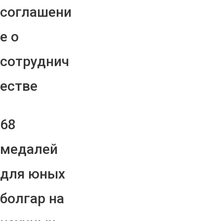
соглашени
е о
сотруднич
естве
68
медалей
для юных
болгар на