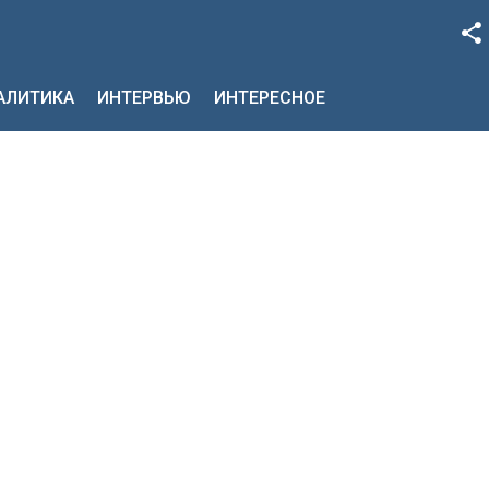
Facebook
НАЛИТИКА
ИНТЕРВЬЮ
ИНТЕРЕСНОЕ
Google+
Twitter
YouTube
Instagram
LinkedIn
VK
OK