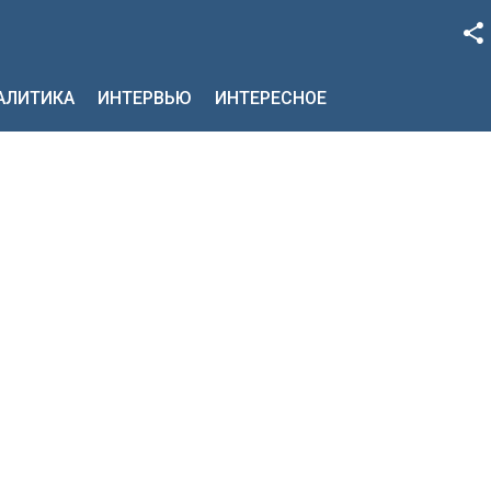
Facebook
НАЛИТИКА
ИНТЕРВЬЮ
ИНТЕРЕСНОЕ
Google+
Twitter
YouTube
Instagram
LinkedIn
VK
OK