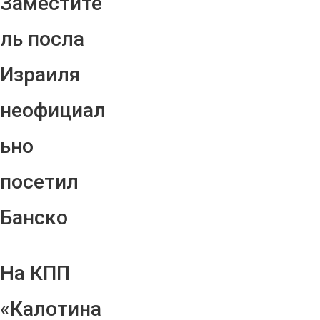
Заместите
ль посла
Израиля
неофициал
ьно
посетил
Банско
На КПП
«Калотина