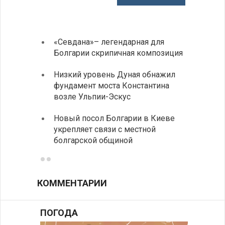
«Севдана»– легендарная для
ИАБЗ 
Болгарии скрипичная композиция
своих
Низкий уровень Дуная обнажил
Легко
фундамент моста Константина
в фин
возле Ульпии-Эскус
Расхо
Новый посол Болгарии в Киеве
вырос
укрепляет связи с местной
средн
болгарской общиной
КОММЕНТАРИИ
ПОГОДА