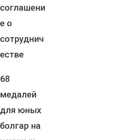
соглашени
е о
сотруднич
естве
68
медалей
для юных
болгар на