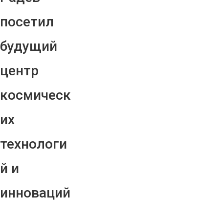
посетил
будущий
центр
космическ
их
технологи
й и
инноваций