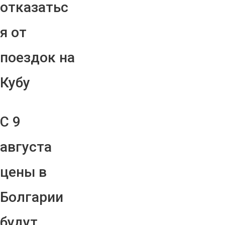
отказатьс
я от
поездок на
Кубу
С 9
августа
цены в
Болгарии
будут