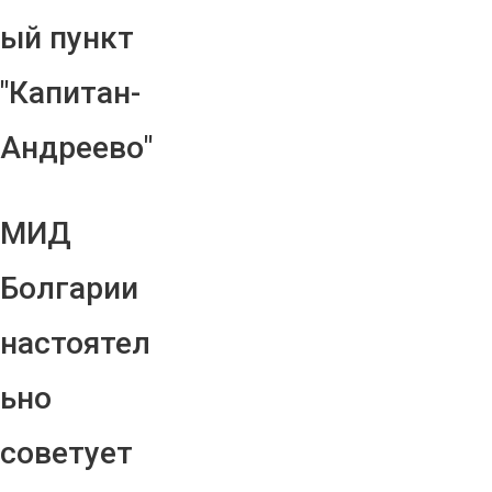
ый пункт
"Капитан-
Андреево"
МИД
Болгарии
настоятел
ьно
советует