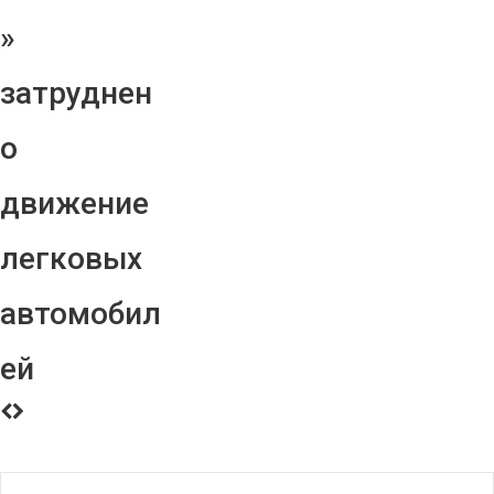
»
затруднен
о
движение
легковых
автомобил
ей