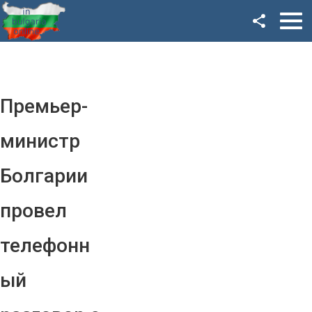
Facebook
Google+
Twitter
Премьер-
YouTube
министр
Instagram
Болгарии
LinkedIn
провел
VK
телефонн
OK
ый