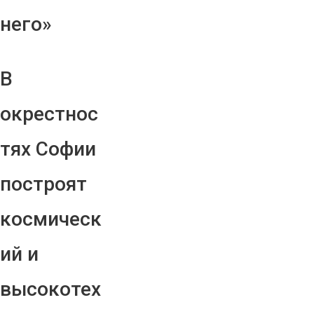
него»
В
окрестнос
тях Софии
построят
космическ
ий и
высокотех