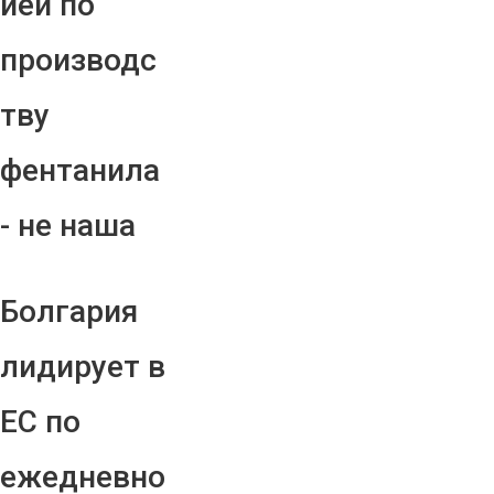
ией по
производс
тву
фентанила
- не наша
Болгария
лидирует в
ЕС по
ежедневно