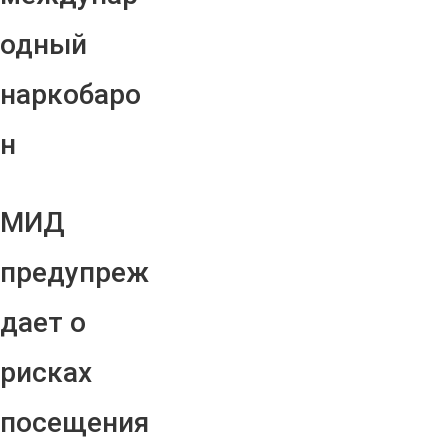
одный
наркобаро
н
МИД
предупреж
дает о
рисках
посещения