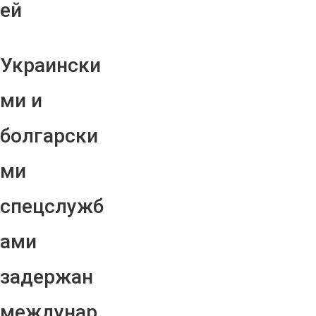
ей
Украински
ми и
болгарски
ми
спецслужб
ами
задержан
междунар