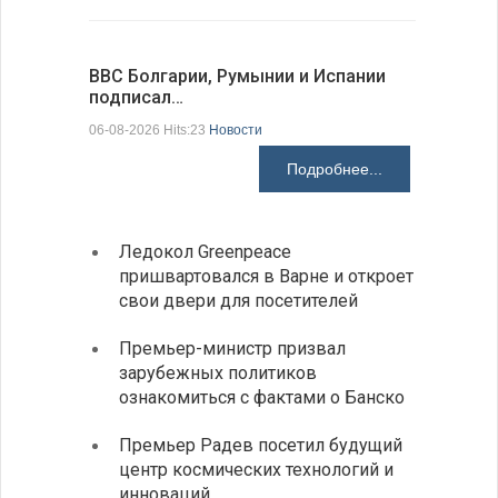
ВВС Болгарии, Румынии и Испании
Gallup: 
подписал…
также и…
06-08-2026 Hits:23
Новости
06-08-2026 H
Подробнее...
Ледокол Greenpeace
Раскр
пришвартовался в Варне и откроет
получ
свои двери для посетителей
Замес
Премьер-министр призвал
неофи
зарубежных политиков
На КП
ознакомиться с фактами о Банско
движе
Премьер Радев посетил будущий
центр космических технологий и
инноваций