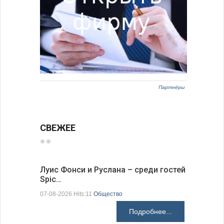
Партнёры
СВЕЖЕЕ
Луис Фонси и Руслана – среди гостей
68 медал
Spic…
научных 
07-08-2026 Hits:11
Общество
06-08-2026 H
Подробнее...