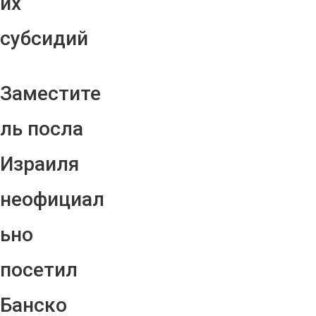
их
субсидий
Заместите
ль посла
Израиля
неофициал
ьно
посетил
Банско