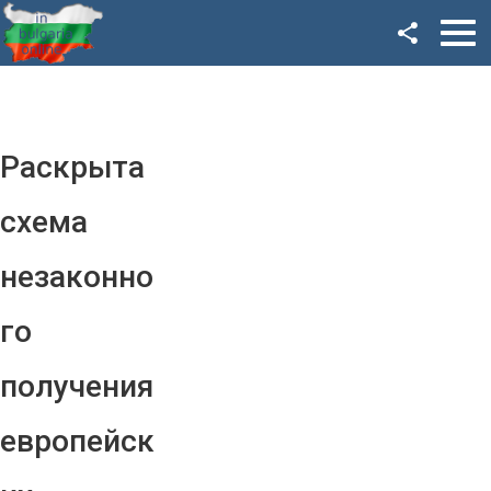
Facebook
Google+
Twitter
Раскрыта
YouTube
схема
Instagram
незаконно
LinkedIn
го
VK
получения
OK
европейск