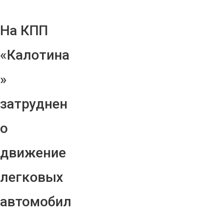
На КПП
«Калотина
»
затруднен
о
движение
легковых
автомобил