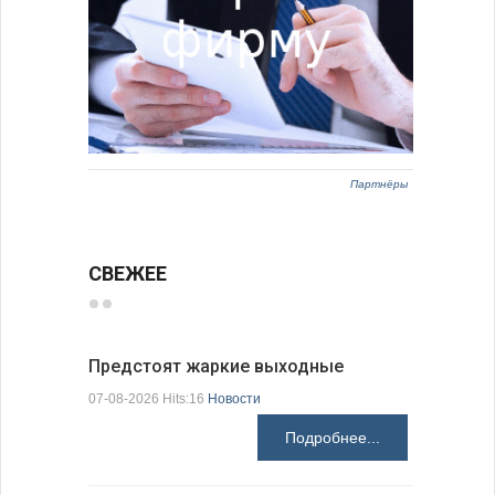
Партнёры
СВЕЖЕЕ
Предстоят жаркие выходные
Добрич в
Болгарии
07-08-2026 Hits:16
Новости
07-08-2026 H
Подробнее...