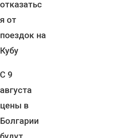
отказатьс
я от
поездок на
Кубу
С 9
августа
цены в
Болгарии
будут