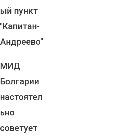
ый пункт
"Капитан-
Андреево"
МИД
Болгарии
настоятел
ьно
советует