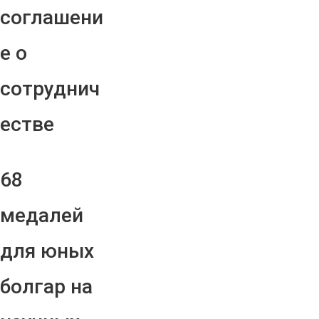
соглашени
е о
сотруднич
естве
68
медалей
для юных
болгар на