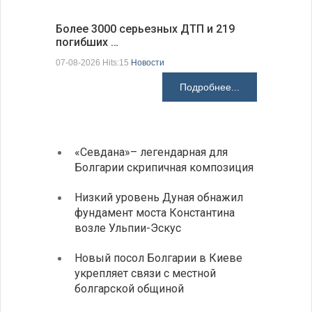
Более 3000 серьезных ДТП и 219
погибших …
Первые 1
электроп
07-08-2026 Hits:15
Новости
07-08-2026 H
Подробнее...
«Севдана»– легендарная для
ИАБЗ 
Болгарии скрипичная композиция
своих
Низкий уровень Дуная обнажил
Легко
фундамент моста Константина
в фин
возле Ульпии-Эскус
Расхо
Новый посол Болгарии в Киеве
вырос
укрепляет связи с местной
средн
болгарской общиной