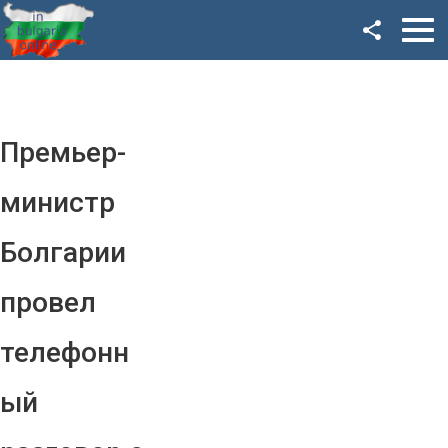
Facebook
Google+
Twitter
Премьер-
YouTube
министр
Instagram
Болгарии
LinkedIn
провел
VK
телефонн
OK
ый