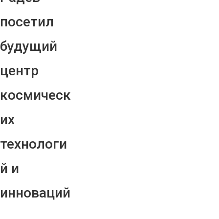
посетил
будущий
центр
космическ
их
технологи
й и
инноваций