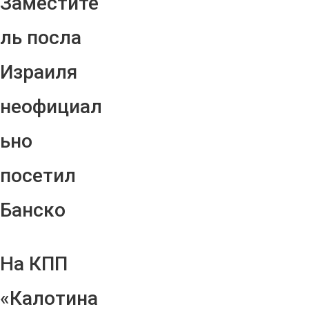
Заместите
ль посла
Израиля
неофициал
ьно
посетил
Банско
На КПП
«Калотина