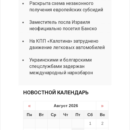
Раскрыта схема незаконного
получения европейских субсидий
Заместитель посла Израиля
неофициально посетил Банско
На КПП «Калотина» затруднено
движение легковых автомобилей
Украинскими и болгарскими
спецслужбами задержан
международный наркобарон
НОВОСТНОЙ КАЛЕНДАРЬ
«
Август 2026
»
Пн
Вт
Ср
Чт
Пт
Сб
Вс
1
2