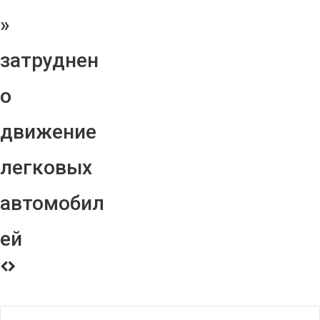
»
затруднен
о
движение
легковых
автомобил
ей