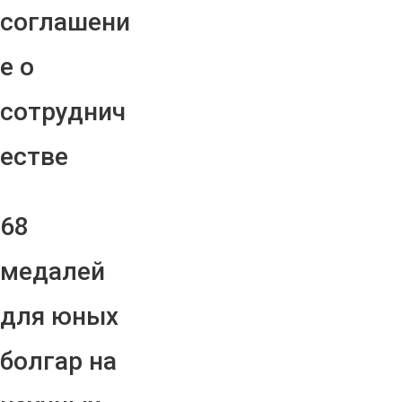
соглашени
е о
сотруднич
естве
68
медалей
для юных
болгар на