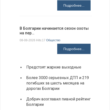
Подробнее...
В Болгарии начинается сезон охоты
Горна-Ор
на пер…
предла…
08-08-2026 Hits:17
Общество
08-08-2026 H
Подробнее...
Предстоят жаркие выходные
Первы
элект
Более 3000 серьезных ДТП и 219
готов
погибших за шесть месяцев на
дорогах Болгарии
«Севд
Болга
Добрич возглавил пивной рейтинг
Болгарии
Низки
фунда