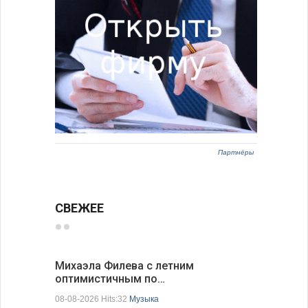
Партнёры
СВЕЖЕЕ
Михаэла Филева с летним
Новые пр
оптимистичным по…
средства
08-08-2026 Hits:32
Музыка
08-08-2026 H