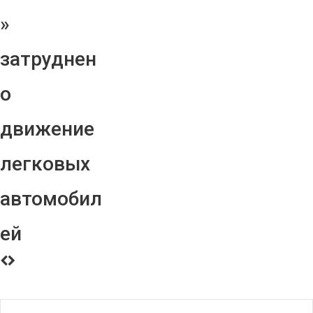
»
затруднен
о
движение
легковых
автомобил
ей