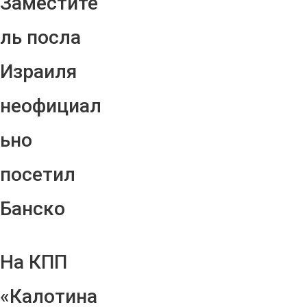
Заместите
ль посла
Израиля
неофициал
ьно
посетил
Банско
На КПП
«Калотина