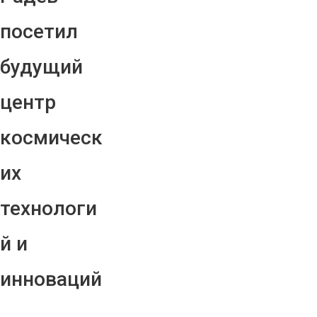
посетил
будущий
центр
космическ
их
технологи
й и
инноваций