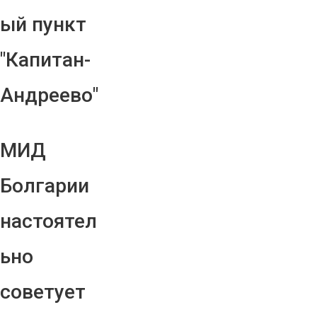
ый пункт
"Капитан-
Андреево"
МИД
Болгарии
настоятел
ьно
советует