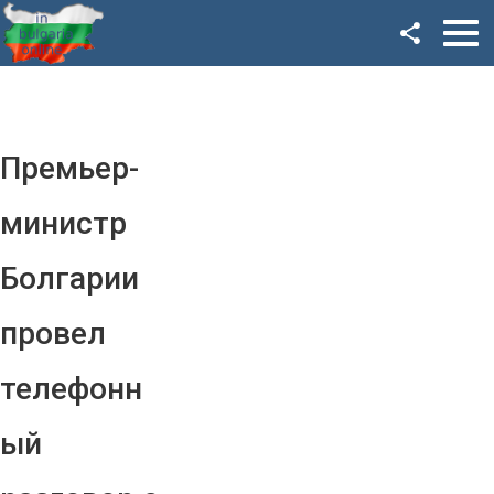
Facebook
Google+
Twitter
Премьер-
YouTube
министр
Instagram
Болгарии
LinkedIn
провел
VK
телефонн
OK
ый