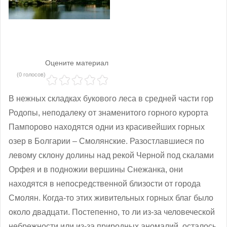
Оцените материал
(0 голосов)
В нежных складках букового леса в средней части гор
Родопы, неподалеку от знаменитого горного курорта
Пампорово находятся одни из красивейших горных
озер в Болгарии – Смолянские. Разостлавшиеся по
левому склону долины над рекой Черной под скалами
Орфея и в подножии вершины Снежанка, они
находятся в непосредственной близости от города
Смолян. Когда-то этих живительных горных благ было
около двадцати. Постепенно, то ли из-за человеческой
небрежности или из-за природных аномалий, осталось