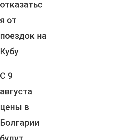
отказатьс
я от
поездок на
Кубу
С 9
августа
цены в
Болгарии
будут