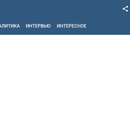
Facebook
НАЛИТИКА
ИНТЕРВЬЮ
ИНТЕРЕСНОЕ
Google+
Twitter
YouTube
Instagram
LinkedIn
VK
OK