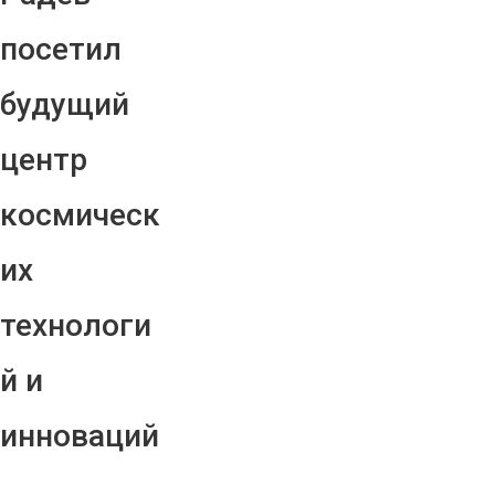
посетил
будущий
центр
космическ
их
технологи
й и
инноваций