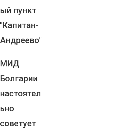
ый пункт
"Капитан-
Андреево"
МИД
Болгарии
настоятел
ьно
советует