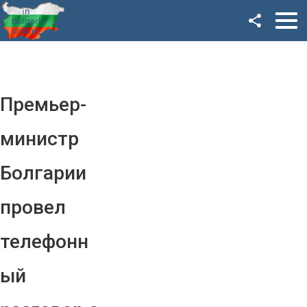
Facebook
Google+
Twitter
Премьер-
YouTube
министр
Instagram
Болгарии
LinkedIn
провел
VK
телефонн
OK
ый