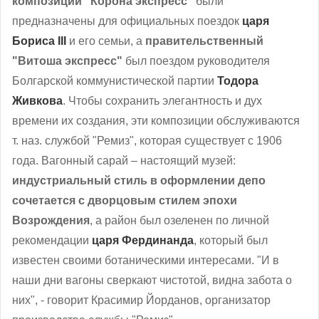
композиции "Корона экспресс"
были
предназначены для официальных поездок
царя
Бориса III
и его семьи, а
правительственный
"Витоша экспресс"
был поездом руководителя
Болгарской коммунистической партии
Тодора
Живкова
. Чтобы сохранить элегантность и дух
времени их создания, эти композиции обслуживаются
т. наз. службой "Ремиз", которая существует с 1906
года. Вагонный сарай – настоящий музей:
индустриальный стиль в оформлении депо
сочетается с дворцовым стилем эпохи
Возрождения
, а район был озеленен по личной
рекомендации
царя Фердинанда
, который был
известен своими ботаническими интересами. "И в
наши дни вагоны сверкают чистотой, видна забота о
них", - говорит Красимир Йорданов, организатор