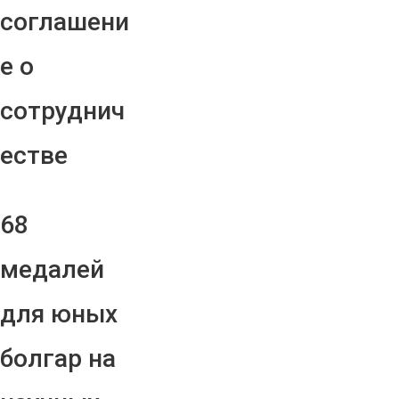
соглашени
е о
сотруднич
естве
68
медалей
для юных
болгар на