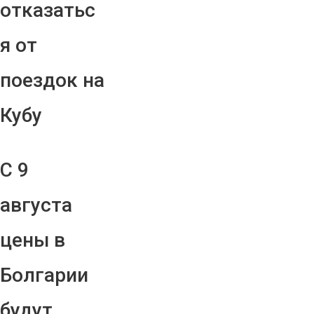
отказатьс
я от
поездок на
Кубу
С 9
августа
цены в
Болгарии
будут