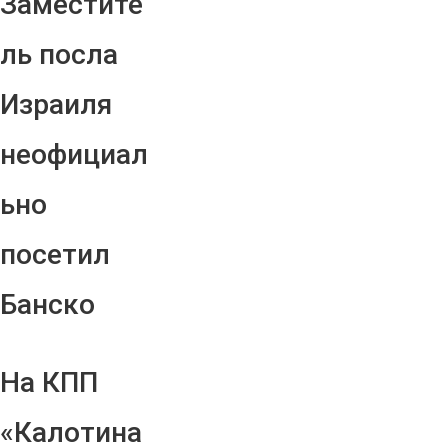
Заместите
ль посла
Израиля
неофициал
ьно
посетил
Банско
На КПП
«Калотина