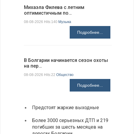
Михаэла Филева с летним
Новые пр
оптимистичным по…
средства
08-08-2026 Hits:140
Музыка
08-08-2026 H
Подробнее...
В Болгарии начинается сезон охоты
Горна-Ор
на пер…
предла…
08-08-2026 Hits:22
Общество
08-08-2026 H
Подробнее...
Предстоят жаркие выходные
Первы
элект
Более 3000 серьезных ДТП и 219
готов
погибших за шесть месяцев на
дорогах Болгарии
«Севд