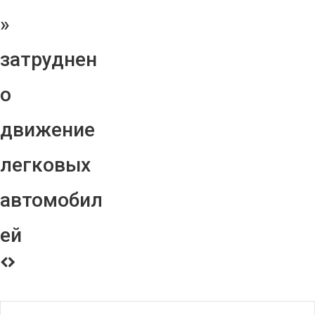
»
затруднен
о
движение
легковых
автомобил
ей