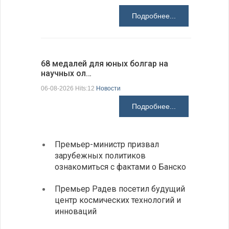
Подробнее...
68 медалей для юных болгар на
Ледокол 
научных ол…
пришварт
06-08-2026 Hits:12
Новости
06-08-2026 H
Подробнее...
Премьер-министр призвал
Замес
зарубежных политиков
неофи
ознакомиться с фактами о Банско
На КП
Премьер Радев посетил будущий
движе
центр космических технологий и
Украи
инноваций
спецс