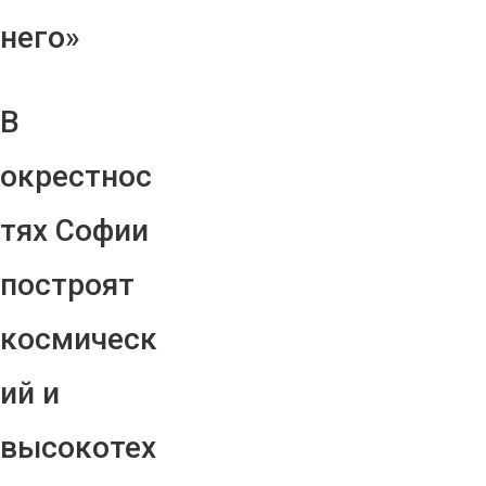
него»
В
окрестнос
тях Софии
построят
космическ
ий и
высокотех