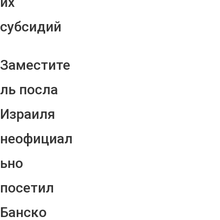
их
субсидий
Заместите
ль посла
Израиля
неофициал
ьно
посетил
Банско