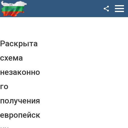
Facebook
Google+
Twitter
Раскрыта
YouTube
схема
Instagram
незаконно
LinkedIn
го
VK
получения
OK
европейск