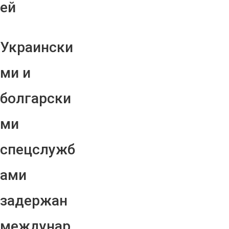
ей
Украински
ми и
болгарски
ми
спецслужб
ами
задержан
междунар