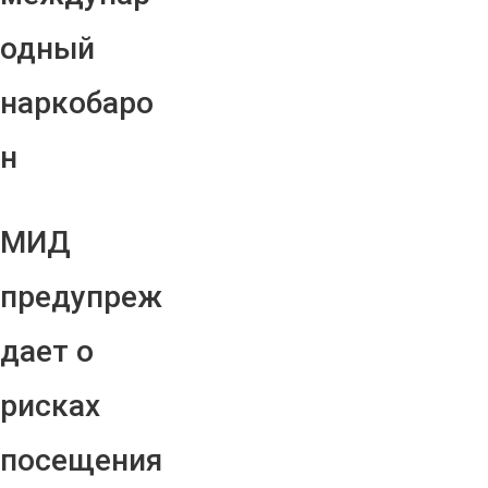
одный
наркобаро
н
МИД
предупреж
дает о
рисках
посещения