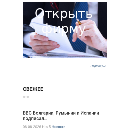
Партнёры
СВЕЖЕЕ
ВВС Болгарии, Румынии и Испании
Gallup: 
подписал…
также и…
06-08-2026 Hits:5
Новости
06-08-2026 H