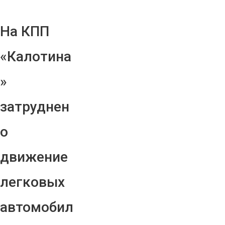
На КПП
«Калотина
»
затруднен
о
движение
легковых
автомобил