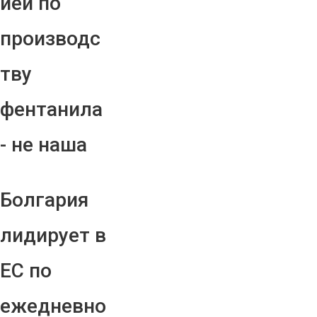
ией по
производс
тву
фентанила
- не наша
Болгария
лидирует в
ЕС по
ежедневно