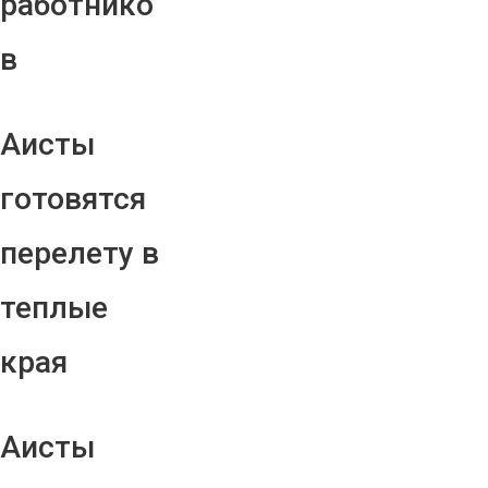
работнико
в
Аисты
готовятся
перелету в
теплые
края
Аисты