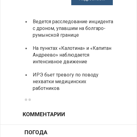
Ведется расследование инцидента
Викто
с дроном, упавшим на болгаро-
мира 
румынской границе
Летне
На пунктах «Калотина» и «Капитан
Любо
Андреево» наблюдается
Живые
интенсивное движение
Будап
ИРЭ бьет тревогу по поводу
Тошо
нехватки медицинских
работников
КОММЕНТАРИИ
ПОГОДА