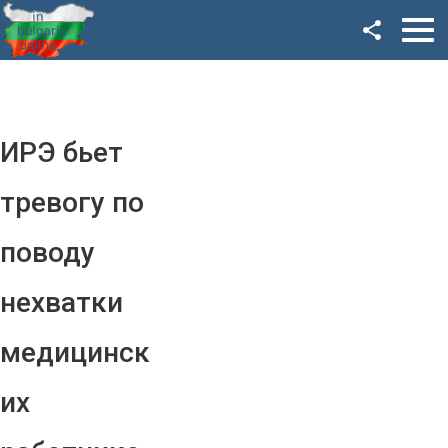
Facebook
Google+
Twitter
ИРЭ бьет
YouTube
тревогу по
Instagram
поводу
LinkedIn
нехватки
VK
медицинск
OK
их