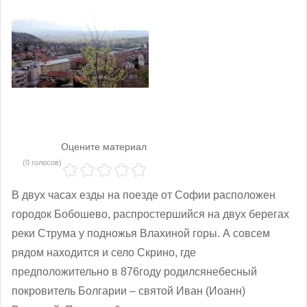
Оцените материал
(0 голосов)
В двух часах езды на поезде от Софии расположен
городок Б
обошево, распростершийся на двух берегах
реки Струма у подножья Влахиной горы
. А совсем
рядом находится и
село Скрин
о, где
предположительно в 876
году родился
небесный
покровитель Болгарии – святой Иван (Иоанн)