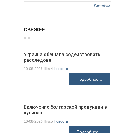
Партнёры
СВЕЖЕЕ
Украина обещала содействовать
Нет жерт
расследова…
результа
10-08-2026 Hits:4
Новости
10-08-2026 H
Подробнее...
Включение болгарской продукции в
Японские
кулинар…
возможн
10-08-2026 Hits:5
Новости
10-08-2026 H
Подробнее...