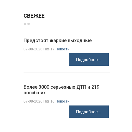
СВЕЖЕЕ
Предстоят жаркие выходные
Добрич в
Болгарии
07-08-2026 Hits:17
Новости
07-08-2026 H
Подробнее...
Более 3000 серьезных ДТП и 219
погибших …
Первые 1
электроп
07-08-2026 Hits:16
Новости
07-08-2026 H
Подробнее...