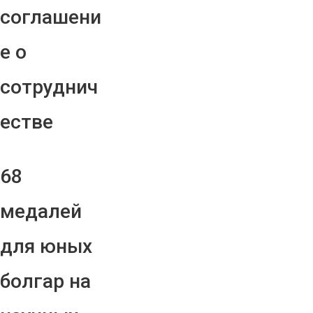
соглашени
е о
сотруднич
естве
68
медалей
для юных
болгар на