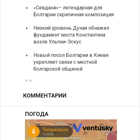
«Севдана»– легендарная для
ИАБЗ 
Болгарии скрипичная композиция
своих
Низкий уровень Дуная обнажил
Легко
фундамент моста Константина
в фин
возле Ульпии-Эскус
Расхо
Новый посол Болгарии в Киеве
вырос
укрепляет связи с местной
средн
болгарской общиной
КОММЕНТАРИИ
ПОГОДА