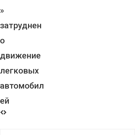
»
затруднен
о
движение
легковых
автомобил
ей