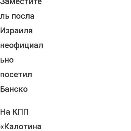
Заместите
ль посла
Израиля
неофициал
ьно
посетил
Банско
На КПП
«Калотина