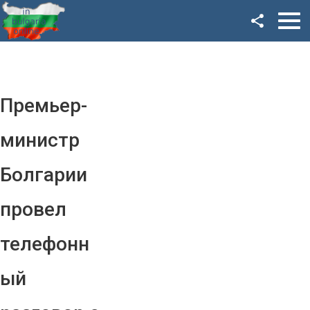
Facebook
Google+
Twitter
Премьер-
YouTube
министр
Instagram
Болгарии
LinkedIn
провел
VK
телефонн
OK
ый