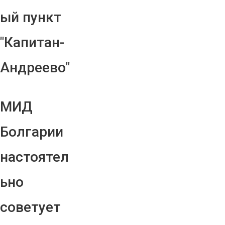
ый пункт
"Капитан-
Андреево"
МИД
Болгарии
настоятел
ьно
советует