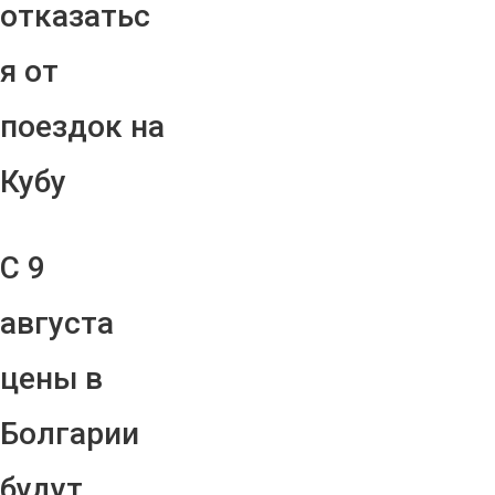
отказатьс
я от
поездок на
Кубу
С 9
августа
цены в
Болгарии
будут