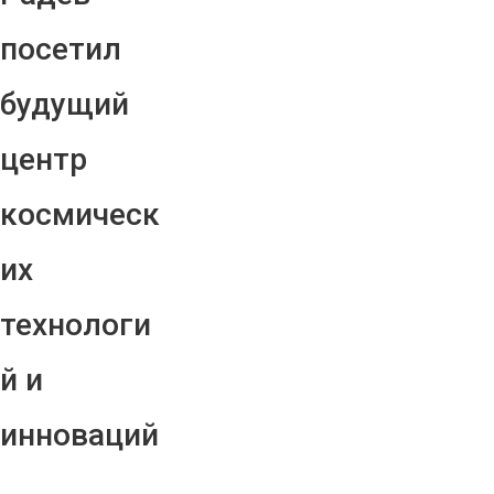
посетил
будущий
центр
космическ
их
технологи
й и
инноваций