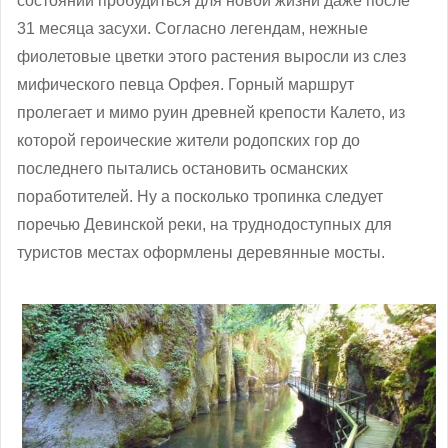
состоянии пробудиться для новой жизни даже после
31 месяца засухи. Согласно легендам, нежные
фиолетовые цветки этого растения выросли из слез
мифического певца Орфея. Горный маршрут
пролегает и мимо руин древней крепости Калето, из
которой героические жители родопских гор до
последнего пытались остановить османских
поработителей. Ну а посколько тропинка следует
поречью Девинской реки, на труднодоступных для
туристов местах оформлены деревянные мосты.