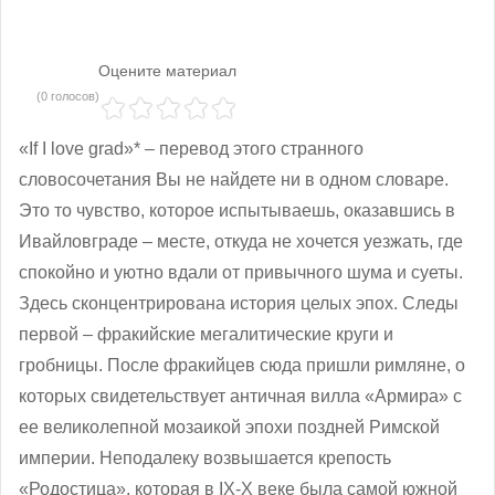
Оцените материал
(0 голосов)
«If I love grad»* – перевод этого странного
словосочетания Вы не найдете ни в одном словаре.
Это то чувство, которое испытываешь, оказавшись в
Ивайловграде – месте, откуда не хочется уезжать, где
спокойно и уютно вдали от привычного шума и суеты.
Здесь сконцентрирована история целых эпох. Следы
первой – фракийские мегалитические круги и
гробницы. После фракийцев сюда пришли римляне, о
которых свидетельствует античная вил
ла «Армира» с
ее великолепной мозаикой эпохи поздней Римской
империи. Неподалеку возвышается крепость
«Родостица», которая в ІХ-Х веке была самой южной