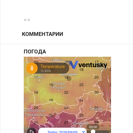
фунда
возле
КОММЕНТАРИИ
ПОГОДА