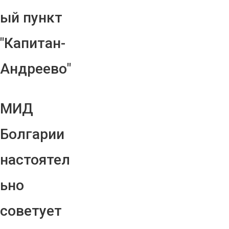
ый пункт
"Капитан-
Андреево"
МИД
Болгарии
настоятел
ьно
советует