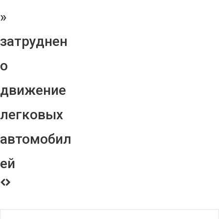
»
затруднен
о
движение
легковых
автомобил
ей