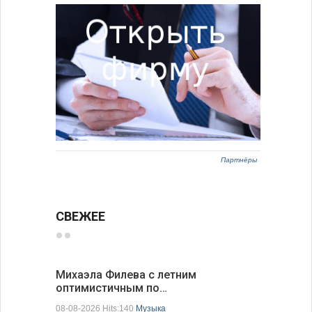
Партнёры
СВЕЖЕЕ
Михаэла Филева с летним
Новые пр
оптимистичным по…
средства
08-08-2026 Hits:140
Музыка
08-08-2026 H