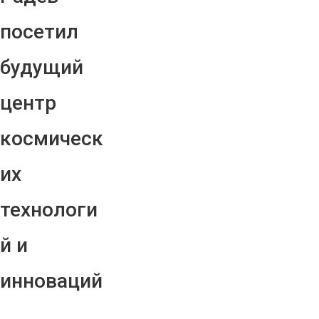
посетил
будущий
центр
космическ
их
технологи
й и
инноваций