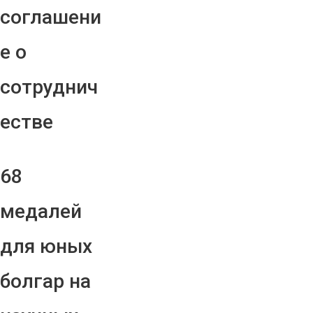
соглашени
е о
сотруднич
естве
68
медалей
для юных
болгар на