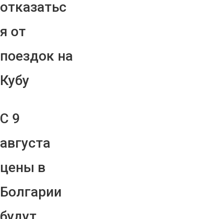
отказатьс
я от
поездок на
Кубу
С 9
августа
цены в
Болгарии
будут