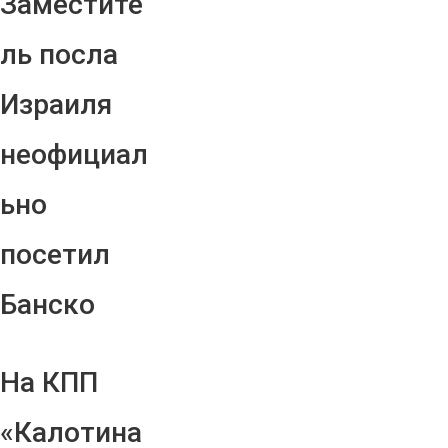
Заместите
ль посла
Израиля
неофициал
ьно
посетил
Банско
На КПП
«Калотина