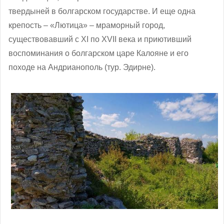
твердыней в болгарском государстве. И еще одна
крепость – «Лютица» – мраморный город,
существовавший с ХІ по ХVІІ века и приютивший
воспоминания о болгарском царе Калояне и его
походе на Андрианополь (тур. Эдирне).