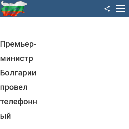
Facebook
Google+
Twitter
Премьер-
YouTube
министр
Instagram
Болгарии
LinkedIn
провел
VK
телефонн
OK
ый