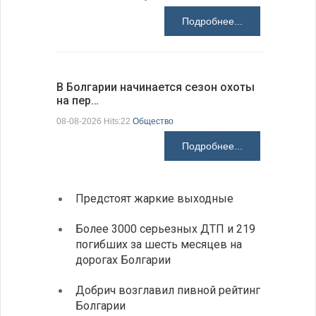
Подробнее...
В Болгарии начинается сезон охоты
Горна-Ор
на пер…
предла…
08-08-2026 Hits:22
Общество
08-08-2026 H
Подробнее...
Предстоят жаркие выходные
Первы
элект
Более 3000 серьезных ДТП и 219
готов
погибших за шесть месяцев на
дорогах Болгарии
«Севд
Болга
Добрич возглавил пивной рейтинг
Болгарии
Низки