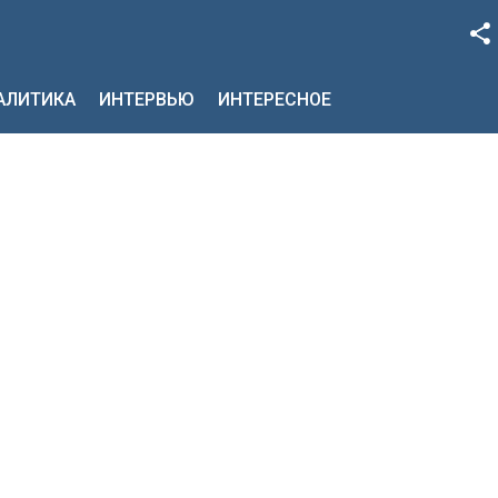
Facebook
НАЛИТИКА
ИНТЕРВЬЮ
ИНТЕРЕСНОЕ
Google+
Twitter
YouTube
Instagram
LinkedIn
VK
OK