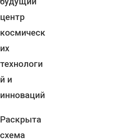
будущий
центр
космическ
их
технологи
й и
инноваций
Раскрыта
схема