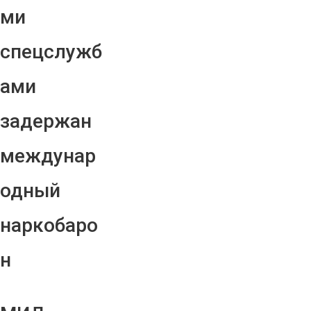
ми
спецслужб
ами
задержан
междунар
одный
наркобаро
н