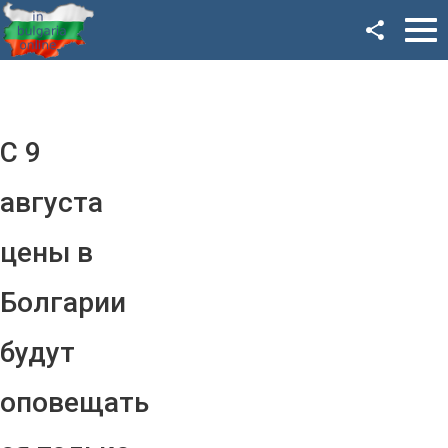
Facebook
Google+
Twitter
С 9
YouTube
августа
Instagram
цены в
LinkedIn
Болгарии
VK
будут
OK
оповещать