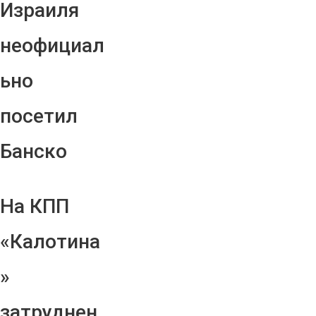
Израиля
неофициал
ьно
посетил
Банско
На КПП
«Калотина
»
затруднен