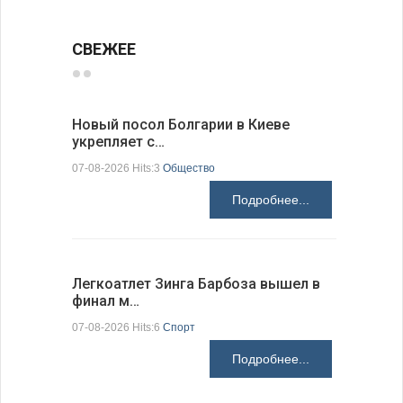
СВЕЖЕЕ
Новый посол Болгарии в Киеве
Расходы 
укрепляет с…
выросли 
07-08-2026 Hits:3
Общество
07-08-2026 H
Подробнее...
Легкоатлет Зинга Барбоза вышел в
По-сосед
финал м…
адресо…
07-08-2026 Hits:6
Спорт
07-08-2026 H
Подробнее...