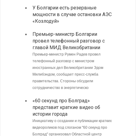
У Болгарии есть резервные
Болга
мощности в случае остановки АЭС
роста
«Козлодуй»
Доля Бо
достиг 
Премьер-министр Болгарии
стране 
провел телефонный разговор с
главой МИД Великобритании
Загру
погра
Премьер-министр Румен Радев провел
Андре
телефонный разговор с министром
иностранных дел Великобритании Эдом
Интенси
Милибэндом, сообщает пресс-служба
пограни
правительства. Стороны обсудили
Андреев
сотрудничество в энергетическо
направл
полиции
«60 секунд про Болград»
представит краткие видео об
МИД Б
истории города
совет
Кубу
Инициативу о создании и публикации кратких
видеороликов под слоганом "60 секунд про
Министе
Болград" организовал Областной центр
Болгари