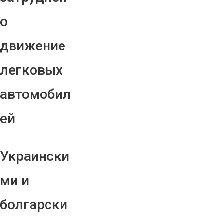
о
движение
легковых
автомобил
ей
Украински
ми и
болгарски