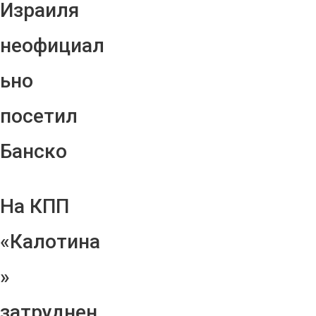
Израиля
неофициал
ьно
посетил
Банско
На КПП
«Калотина
»
затруднен