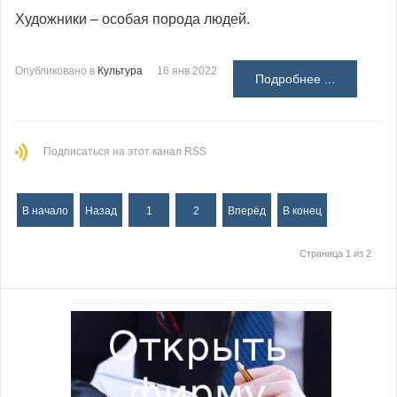
Художники – особая порода людей.
Опубликовано в
Культура
16 янв 2022
Подробнее ...
Подписаться на этот канал RSS
В начало
Назад
1
2
Вперёд
В конец
Страница 1 из 2