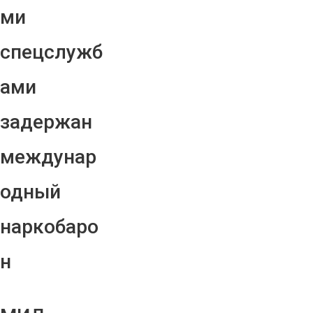
ми
спецслужб
ами
задержан
междунар
одный
наркобаро
н