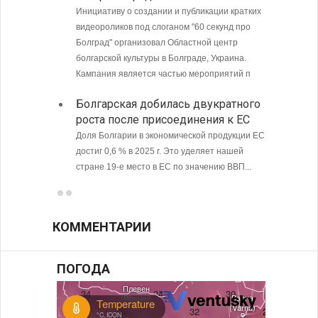
Инициативу о создании и публикации кратких
Болгари
видеороликов под слоганом "60 секунд про
предпри
Болград" организовал Областной центр
в том ч
болгарской культуры в Болграде, Украина.
ситуаци
Кампания является частью мероприятий п
С 9 а
Болгарская добилась двукратного
опове
роста после присоединения к ЕС
Доля Болгарии в экономической продукции ЕС
достиг 0,6 % в 2025 г. Это уделяет нашей
стране 19-е место в ЕС по значению ВВП...
КОММЕНТАРИИ
ПОГОДА