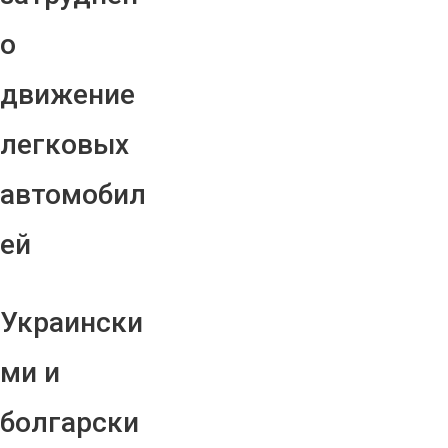
о
движение
легковых
автомобил
ей
Украински
ми и
болгарски