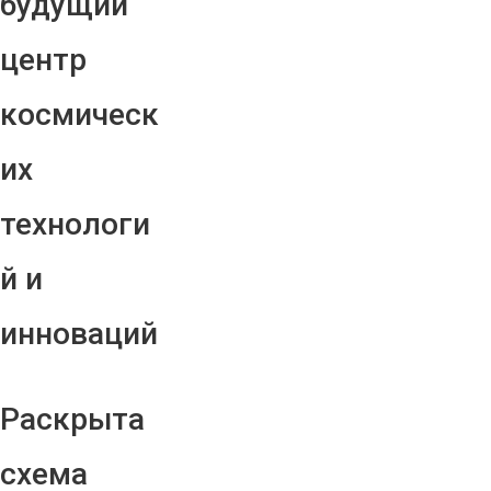
будущий
центр
космическ
их
технологи
й и
инноваций
Раскрыта
схема