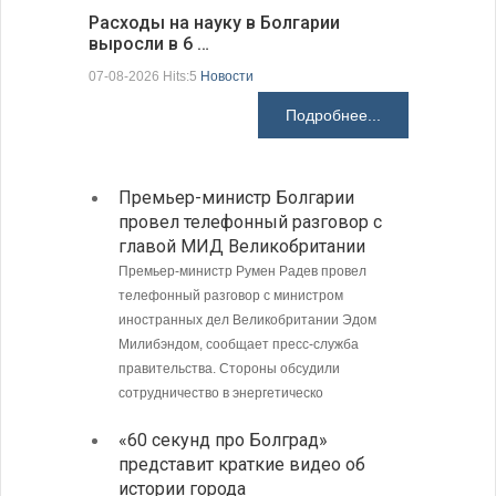
Расходы на науку в Болгарии
У Болгар
выросли в 6 …
мощности
07-08-2026 Hits:5
Новости
07-08-2026 H
Подробнее...
Премьер-министр Болгарии
Загру
провел телефонный разговор с
погра
главой МИД Великобритании
Андре
Премьер-министр Румен Радев провел
Интенси
телефонный разговор с министром
пограни
иностранных дел Великобритании Эдом
Андреев
Милибэндом, сообщает пресс-служба
направл
правительства. Стороны обсудили
полиции
сотрудничество в энергетическо
МИД Б
«60 секунд про Болград»
совет
представит краткие видео об
Кубу
истории города
Министе