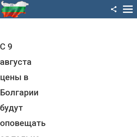
Facebook
Google+
Twitter
С 9
YouTube
августа
Instagram
цены в
LinkedIn
Болгарии
VK
будут
OK
оповещать