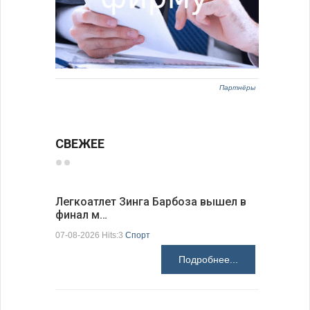
Партнёры
СВЕЖЕЕ
Легкоатлет Зинга Барбоза вышел в
По-сосед
финал м…
адресо…
07-08-2026 Hits:3
Спорт
07-08-2026 H
Подробнее...