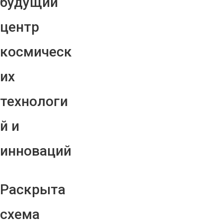
будущий
центр
космическ
их
технологи
й и
инноваций
Раскрыта
схема