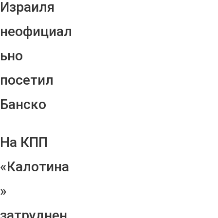
Израиля
неофициал
ьно
посетил
Банско
На КПП
«Калотина
»
затруднен