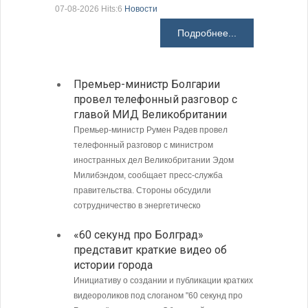
07-08-2026 Hits:6
Новости
07-08-2026 H
Подробнее...
Премьер-министр Болгарии
Загру
провел телефонный разговор с
погра
главой МИД Великобритании
Андре
Премьер-министр Румен Радев провел
Интенси
телефонный разговор с министром
пограни
иностранных дел Великобритании Эдом
Андреев
Милибэндом, сообщает пресс-служба
направл
правительства. Стороны обсудили
полиции
сотрудничество в энергетическо
МИД Б
«60 секунд про Болград»
совет
представит краткие видео об
Кубу
истории города
Министе
Инициативу о создании и публикации кратких
Болгари
видеороликов под слоганом "60 секунд про
предпри