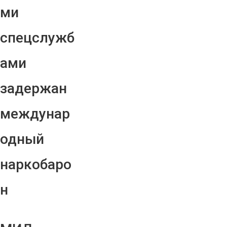
ми
спецслужб
ами
задержан
междунар
одный
наркобаро
н