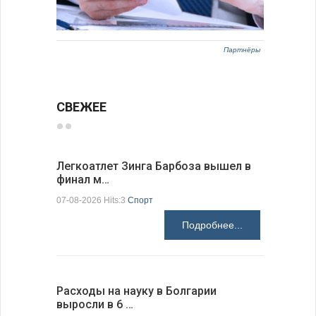
Партнёры
СВЕЖЕЕ
Легкоатлет Зинга Барбоза вышел в
По-сосед
финал м…
адресо…
07-08-2026 Hits:3
Спорт
07-08-2026 H
Подробнее...
Расходы на науку в Болгарии
У Болгар
выросли в 6 …
мощности