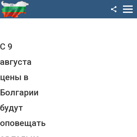
Facebook
Google+
Twitter
С 9
YouTube
августа
Instagram
цены в
LinkedIn
Болгарии
VK
будут
OK
оповещать