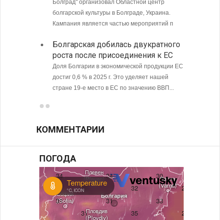
Болград" организовал Областной центр
в том ч
болгарской культуры в Болграде, Украина.
ситуаци
Кампания является частью мероприятий п
С 9 а
Болгарская добилась двукратного
опове
роста после присоединения к ЕС
Доля Болгарии в экономической продукции ЕС
достиг 0,6 % в 2025 г. Это уделяет нашей
стране 19-е место в ЕС по значению ВВП...
КОММЕНТАРИИ
ПОГОДА