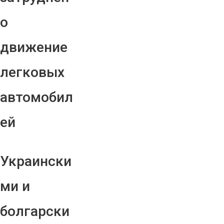
о
движение
легковых
автомобил
ей
Украински
ми и
болгарски