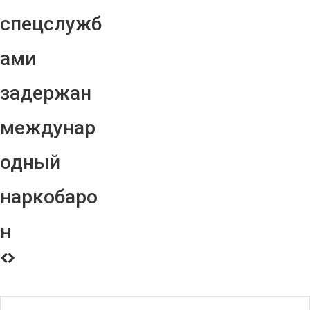
спецслужб
ами
задержан
междунар
одный
наркобаро
н