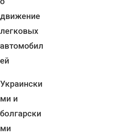
о
движение
легковых
автомобил
ей
Украински
ми и
болгарски
ми