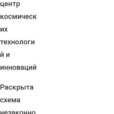
центр
космическ
их
технологи
й и
инноваций
Раскрыта
схема
незаконно