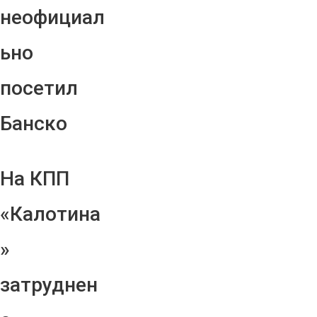
неофициал
ьно
посетил
Банско
На КПП
«Калотина
»
затруднен