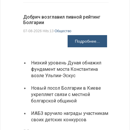
Добрич возглавил пивной рейтинг
«Севдана
Болгарии
Болгарии
07-08-2026 Hits:13
Общество
07-08-2026 H
Подробнее...
Низкий уровень Дуная обнажил
Легко
фундамент моста Константина
в фин
возле Ульпии-Эскус
Расхо
Новый посол Болгарии в Киеве
вырос
укрепляет связи с местной
средн
болгарской общиной
По-со
ИАБЗ вручило награды участникам
балка
своих детских конкурсов