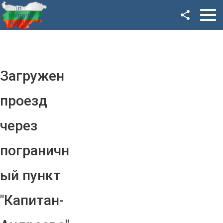
Facebook
Google+
Twitter
Загружен
YouTube
проезд
Instagram
через
LinkedIn
пограничн
VK
ый пункт
OK
"Капитан-