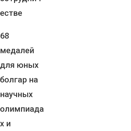
естве
68
медалей
для юных
болгар на
научных
олимпиада
х и