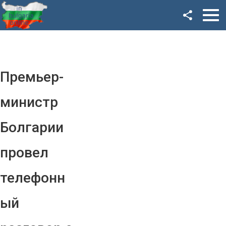
Facebook
Google+
Twitter
Премьер-
YouTube
министр
Instagram
Болгарии
LinkedIn
провел
VK
телефонн
OK
ый