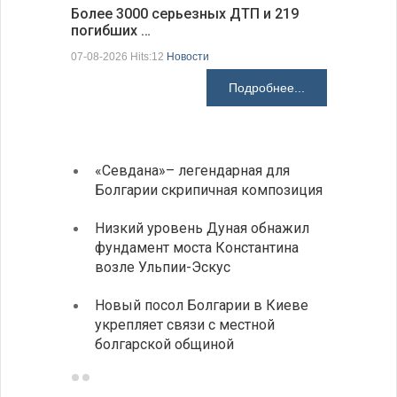
Более 3000 серьезных ДТП и 219
погибших …
Первые 1
электроп
07-08-2026 Hits:12
Новости
07-08-2026 H
Подробнее...
«Севдана»– легендарная для
ИАБЗ 
Болгарии скрипичная композиция
своих
Низкий уровень Дуная обнажил
Легко
фундамент моста Константина
в фин
возле Ульпии-Эскус
Расхо
Новый посол Болгарии в Киеве
вырос
укрепляет связи с местной
средн
болгарской общиной