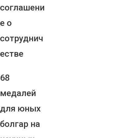
соглашени
е о
сотруднич
естве
68
медалей
для юных
болгар на