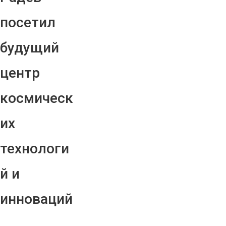
посетил
будущий
центр
космическ
их
технологи
й и
инноваций