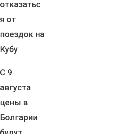
отказатьс
я от
поездок на
Кубу
С 9
августа
цены в
Болгарии
будут