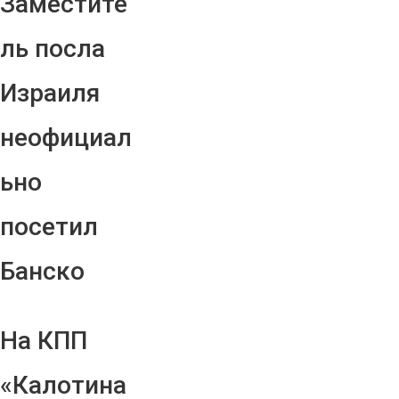
Заместите
ль посла
Израиля
неофициал
ьно
посетил
Банско
На КПП
«Калотина