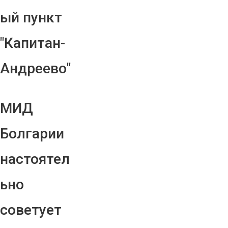
ый пункт
"Капитан-
Андреево"
МИД
Болгарии
настоятел
ьно
советует