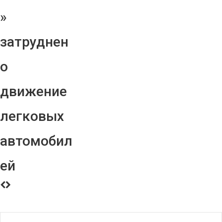
»
затруднен
о
движение
легковых
автомобил
ей