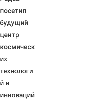
посетил
будущий
центр
космическ
их
технологи
й и
инноваций