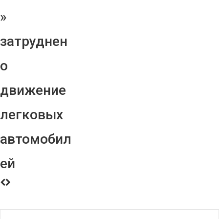
»
затруднен
о
движение
легковых
автомобил
ей