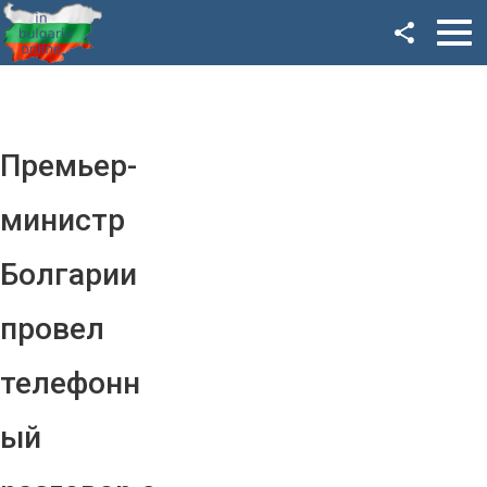
Facebook
Google+
Twitter
Премьер-
YouTube
министр
Instagram
Болгарии
LinkedIn
провел
VK
телефонн
OK
ый