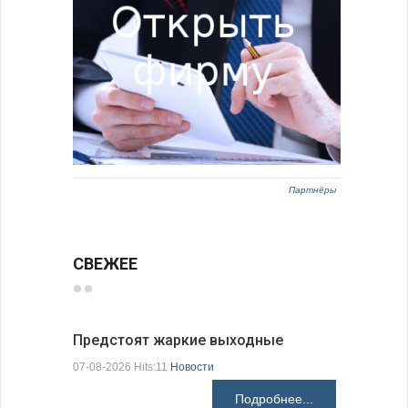
Партнёры
СВЕЖЕЕ
Предстоят жаркие выходные
Добрич в
Болгарии
07-08-2026 Hits:11
Новости
07-08-2026 H
Подробнее...