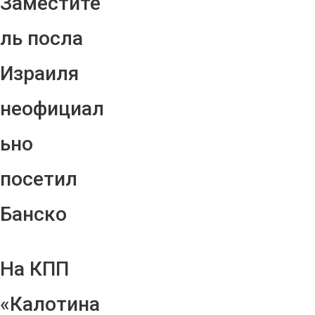
Заместите
ль посла
Израиля
неофициал
ьно
посетил
Банско
На КПП
«Калотина