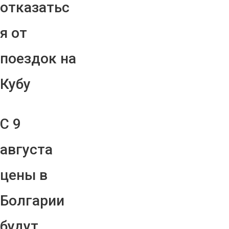
отказатьс
я от
поездок на
Кубу
С 9
августа
цены в
Болгарии
будут