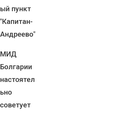
ый пункт
"Капитан-
Андреево"
МИД
Болгарии
настоятел
ьно
советует