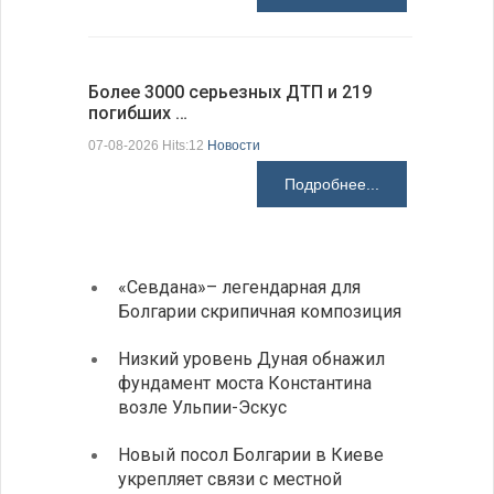
Более 3000 серьезных ДТП и 219
погибших …
Первые 1
электроп
07-08-2026 Hits:12
Новости
07-08-2026 H
Подробнее...
«Севдана»– легендарная для
ИАБЗ 
Болгарии скрипичная композиция
своих
Низкий уровень Дуная обнажил
Легко
фундамент моста Константина
в фин
возле Ульпии-Эскус
Расхо
Новый посол Болгарии в Киеве
вырос
укрепляет связи с местной
средн