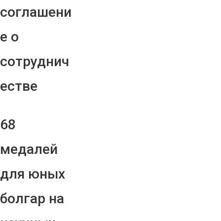
соглашени
е о
сотруднич
естве
68
медалей
для юных
болгар на