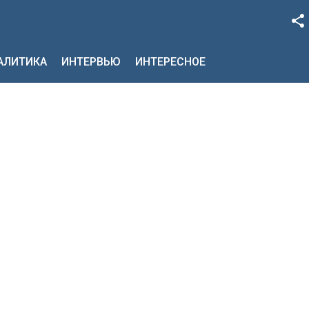
Facebook
НАЛИТИКА
ИНТЕРВЬЮ
ИНТЕРЕСНОЕ
Google+
Twitter
YouTube
Instagram
LinkedIn
VK
OK