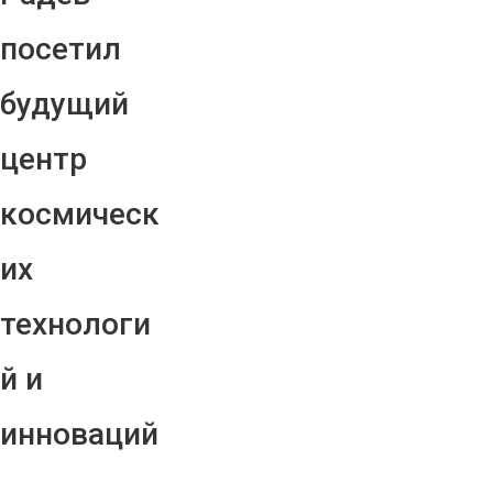
посетил
будущий
центр
космическ
их
технологи
й и
инноваций