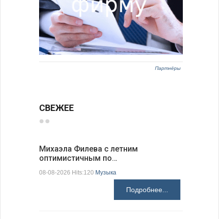
Партнёры
СВЕЖЕЕ
Михаэла Филева с летним
Новые пр
оптимистичным по…
средства
08-08-2026 Hits:120
Музыка
08-08-2026 H
Подробнее...