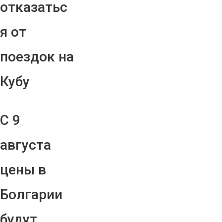
отказатьс
я от
поездок на
Кубу
С 9
августа
цены в
Болгарии
будут