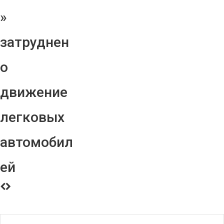
»
затруднен
о
движение
легковых
автомобил
ей