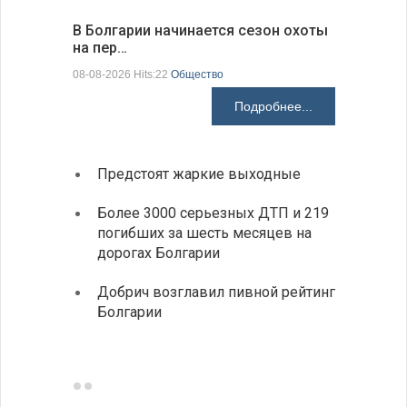
В Болгарии начинается сезон охоты
Горна-Ор
на пер…
предла…
08-08-2026 Hits:22
Общество
08-08-2026 H
Подробнее...
Предстоят жаркие выходные
Первы
элект
Более 3000 серьезных ДТП и 219
готов
погибших за шесть месяцев на
дорогах Болгарии
«Севд
Болга
Добрич возглавил пивной рейтинг
Болгарии
Низки
фунда
возле