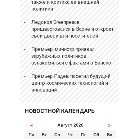
также и критика ее внешней
политики
Ледокол Greenpeace
пришвартовался в Варне и откроет
свои двери для посетителей
Премьер-министр призвал
зарубежных политиков
ознакомиться с фактами о Банско
Премьер Радев посетил будущий
центр космических технологий и
инноваций
НОВОСТНОЙ КАЛЕНДАРЬ
«
Август 2026
»
Пн
Вт
Ср
Чт
Пт
Сб
Вс