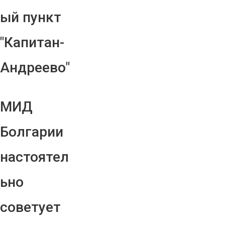
ый пункт
"Капитан-
Андреево"
МИД
Болгарии
настоятел
ьно
советует