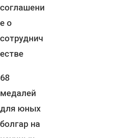
соглашени
е о
сотруднич
естве
68
медалей
для юных
болгар на