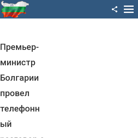
Facebook
Google+
Twitter
Премьер-
YouTube
министр
Instagram
Болгарии
LinkedIn
провел
VK
телефонн
OK
ый