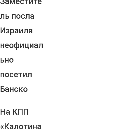
Заместите
ль посла
Израиля
неофициал
ьно
посетил
Банско
На КПП
«Калотина