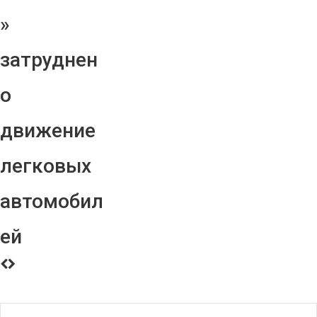
»
затруднен
о
движение
легковых
автомобил
ей