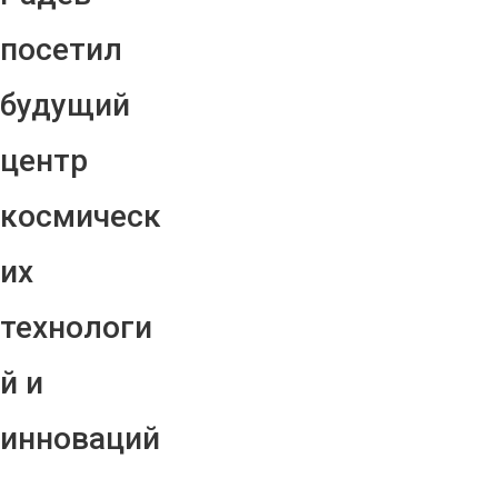
посетил
будущий
центр
космическ
их
технологи
й и
инноваций