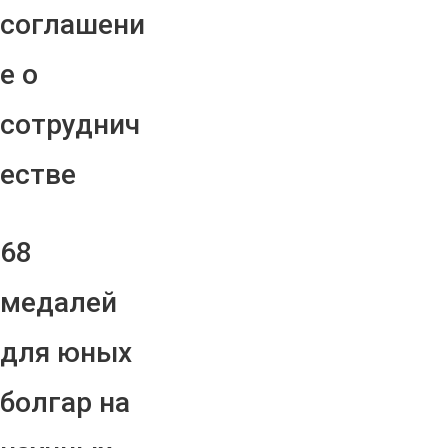
соглашени
е о
сотруднич
естве
68
медалей
для юных
болгар на