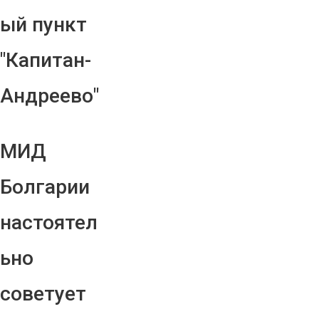
ый пункт
"Капитан-
Андреево"
МИД
Болгарии
настоятел
ьно
советует