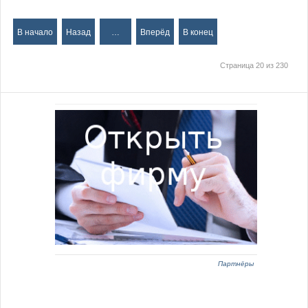
В начало
Назад
…
Вперёд
В конец
Страница 20 из 230
Партнёры