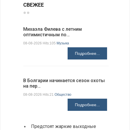
СВЕЖЕЕ
Михаэла Филева с летним
Новые пр
оптимистичным по…
средства
08-08-2026 Hits:105
Музыка
08-08-2026 H
Подробнее...
В Болгарии начинается сезон охоты
Горна-Ор
на пер…
предла…
08-08-2026 Hits:21
Общество
08-08-2026 H
Подробнее...
Предстоят жаркие выходные
Первы