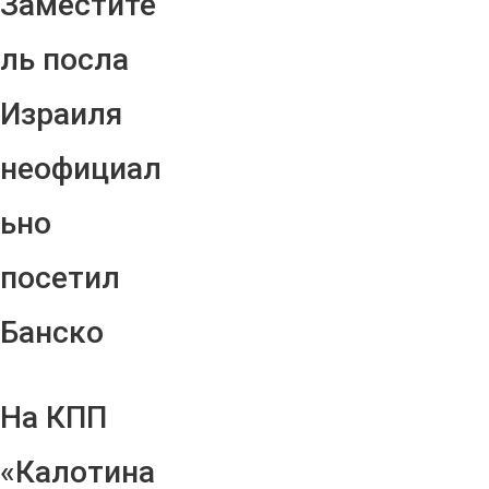
Заместите
ль посла
Израиля
неофициал
ьно
посетил
Банско
На КПП
«Калотина