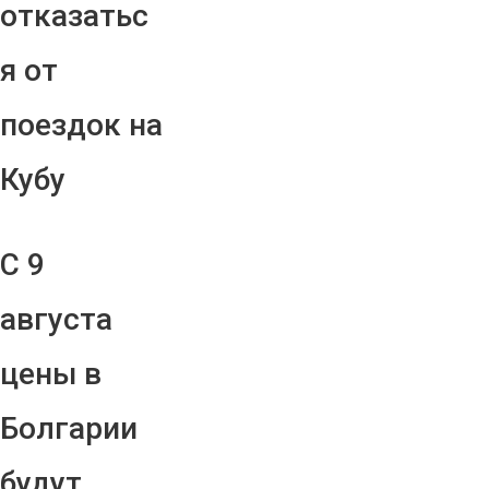
отказатьс
я от
поездок на
Кубу
С 9
августа
цены в
Болгарии
будут