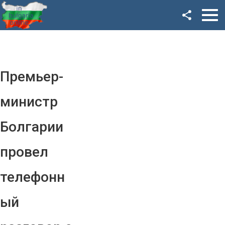
Facebook
Google+
Twitter
Премьер-
YouTube
министр
Instagram
Болгарии
LinkedIn
провел
VK
телефонн
OK
ый