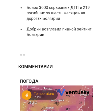
элект
Более 3000 серьезных ДТП и 219
готов
погибших за шесть месяцев на
дорогах Болгарии
«Севд
Болга
Добрич возглавил пивной рейтинг
Болгарии
Низки
фунда
возле
КОММЕНТАРИИ
ПОГОДА