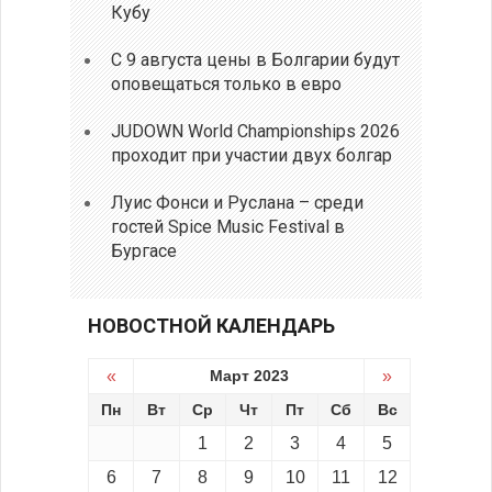
Кубу
С 9 августа цены в Болгарии будут
оповещаться только в евро
JUDOWN World Championships 2026
проходит при участии двух болгар
Луис Фонси и Руслана – среди
гостей Spice Music Festival в
Бургасе
НОВОСТНОЙ КАЛЕНДАРЬ
«
Март 2023
»
Пн
Вт
Ср
Чт
Пт
Сб
Вс
1
2
3
4
5
6
7
8
9
10
11
12