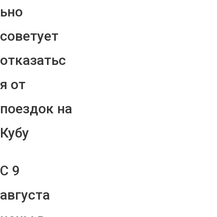
ьно
советует
отказатьс
я от
поездок на
Кубу
С 9
августа