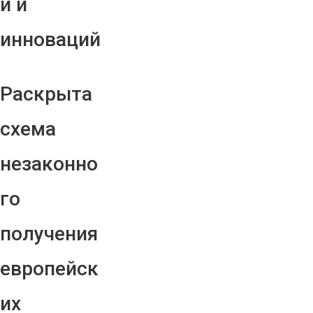
й и
инноваций
Раскрыта
схема
незаконно
го
получения
европейск
их