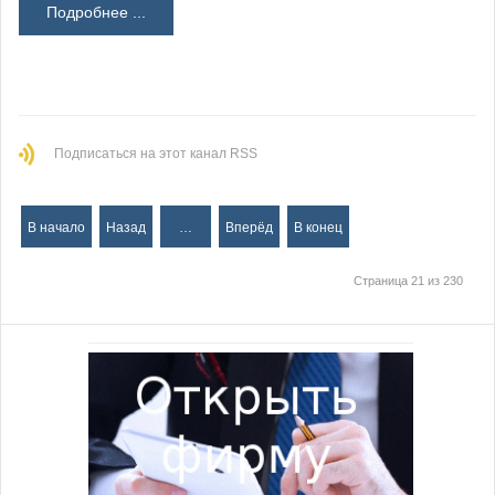
Подробнее ...
Подписаться на этот канал RSS
В начало
Назад
…
Вперёд
В конец
Страница 21 из 230