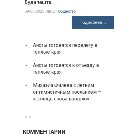
Будапеште…
09-08-2026 H
09-08-2026 Hits:14
Общество
Подробнее...
Аисты готовятся перелету в
В Бол
теплые края
охоты
Аисты готовятся к отъезду в
Новые
теплые края
средс
Михаэла Филева с летним
Горна
оптимистичным посланием –
Оряхо
«Солнце снова взошло»
предл
музее
КОММЕНТАРИИ