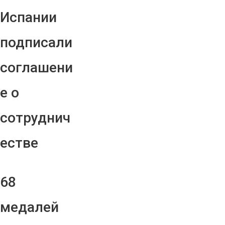
Испании
подписали
соглашени
е о
сотруднич
естве
68
медалей