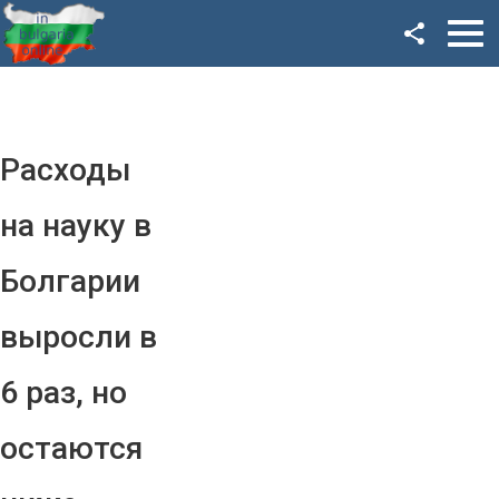
Facebook
Google+
Twitter
Расходы
YouTube
на науку в
Instagram
Болгарии
LinkedIn
выросли в
VK
6 раз, но
OK
остаются