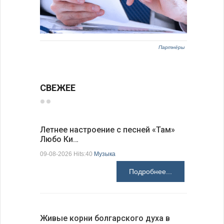
Партнёры
СВЕЖЕЕ
Летнее настроение с песней «Там»
«Забытые
Любо Ки…
через 6…
09-08-2026 Hits:40
Музыка
09-08-2026 H
Подробнее...
Живые корни болгарского духа в
Письма в