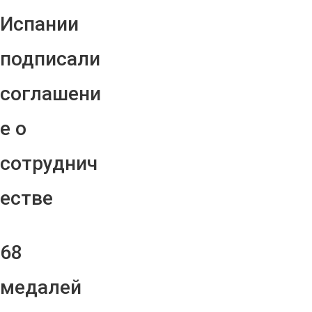
Испании
подписали
соглашени
е о
сотруднич
естве
68
медалей