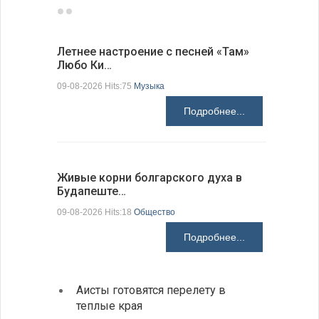
Летнее настроение с песней «Там»
«Забытые
Любо Ки…
через 6…
09-08-2026 Hits:75
Музыка
09-08-2026 H
Подробнее...
Живые корни болгарского духа в
Письма в
Будапеште…
09-08-2026 H
09-08-2026 Hits:18
Общество
Подробнее...
Аисты готовятся перелету в
В Бол
теплые края
охоты