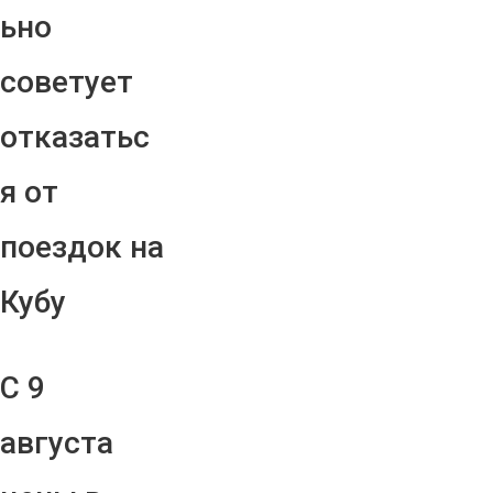
ьно
советует
отказатьс
я от
поездок на
Кубу
С 9
августа