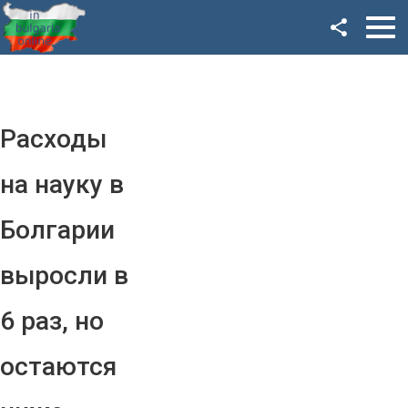
Facebook
Google+
Twitter
Расходы
YouTube
на науку в
Instagram
Болгарии
LinkedIn
выросли в
VK
6 раз, но
OK
остаются