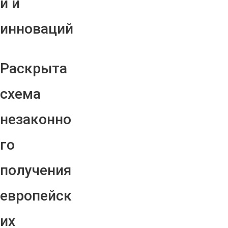
й и
инноваций
Раскрыта
схема
незаконно
го
получения
европейск
их