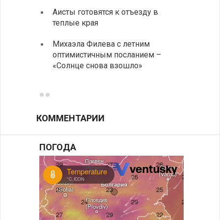
Аисты готовятся к отъезду в
Новые
теплые края
средс
Михаэла Филева с летним
Горна
оптимистичным посланием –
Оряхо
«Солнце снова взошло»
предл
музее
КОММЕНТАРИИ
ПОГОДА