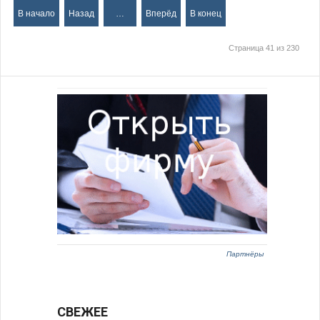
В начало
Назад
…
Вперёд
В конец
Страница 41 из 230
Партнёры
СВЕЖЕЕ