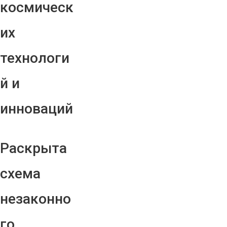
космическ
их
технологи
й и
инноваций
Раскрыта
схема
незаконно
го