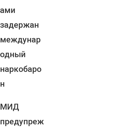
ами
задержан
междунар
одный
наркобаро
н
МИД
предупреж