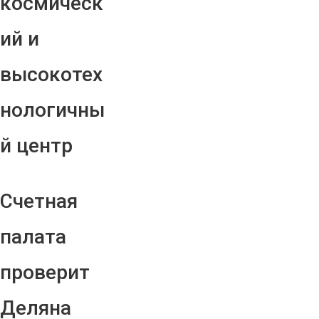
космическ
ий и
высокотех
нологичны
й центр
Счетная
палата
проверит
Деляна