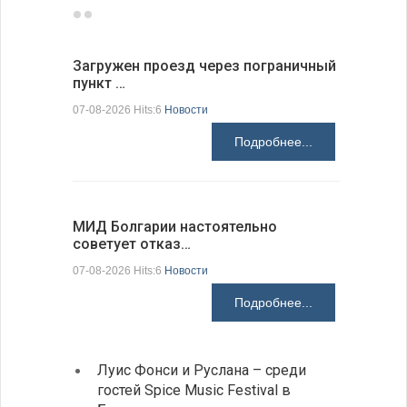
Загружен проезд через пограничный
С 9 авгус
пункт …
оповещ…
07-08-2026 Hits:6
Новости
07-08-2026 H
Подробнее...
МИД Болгарии настоятельно
JUDOWN W
советует отказ…
проходи
07-08-2026 Hits:6
Новости
07-08-2026 H
Подробнее...
Луис Фонси и Руслана – среди
Gallu
гостей Spice Music Festival в
также