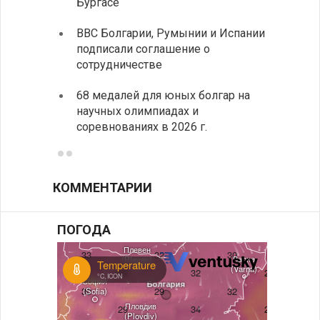
Бургасе
полит
ВВС Болгарии, Румынии и Испании
Ледок
подписали соглашение о
пришв
сотрудничестве
свои 
68 медалей для юных болгар на
Премь
научных олимпиадах и
заруб
соревнованиях в 2026 г.
ознак
КОММЕНТАРИИ
ПОГОДА