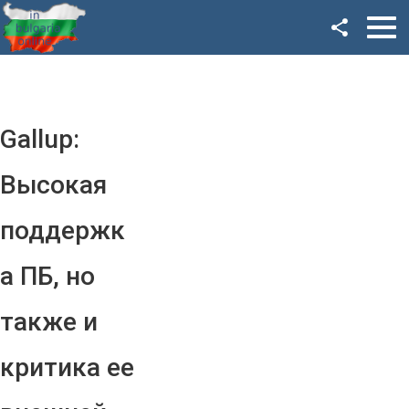
Facebook
Google+
Twitter
Gallup:
YouTube
Высокая
Instagram
поддержк
LinkedIn
а ПБ, но
VK
также и
OK
критика ее