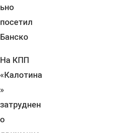
ьно
посетил
Банско
На КПП
«Калотина
»
затруднен
о