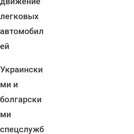
движение
легковых
автомобил
ей
Украински
ми и
болгарски
ми
спецслужб