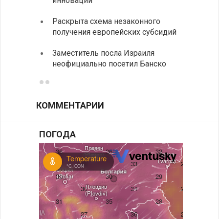
инноваций
Украи
Раскрыта схема незаконного
спецс
получения европейских субсидий
между
Заместитель посла Израиля
МИД п
неофициально посетил Банско
посещ
КОММЕНТАРИИ
ПОГОДА