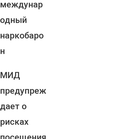
междунар
одный
наркобаро
н
МИД
предупреж
дает о
рисках
посещения