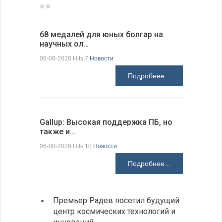
68 медалей для юных болгар на
Ледокол 
научных ол…
пришварт
06-08-2026 Hits:7
Новости
06-08-2026 H
Подробнее...
Gallup: Высокая поддержка ПБ, но
Премьер-
также и…
зарубежн
06-08-2026 Hits:10
Новости
06-08-2026 H
Подробнее...
Премьер Радев посетил будущий
На КП
центр космических технологий и
движе