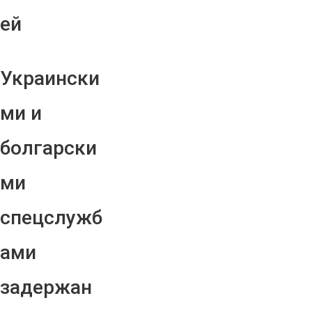
ей
Украински
ми и
болгарски
ми
спецслужб
ами
задержан