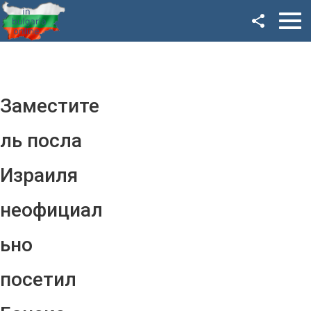
Facebook
Google+
Twitter
Заместите
YouTube
ль посла
Instagram
Израиля
LinkedIn
неофициал
VK
ьно
OK
посетил