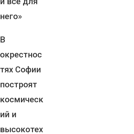
и все для
него»
В
окрестнос
тях Софии
построят
космическ
ий и
высокотех