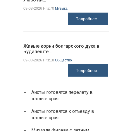
09-08-2026 Hits:70
Музыка
09-08-2026 H
Подробнее...
Живые корни болгарского духа в
Письма в
Будапеште…
09-08-2026 H
09-08-2026 Hits:18
Общество
Подробнее...
Аисты готовятся перелету в
В Бол
теплые края
охоты
Аисты готовятся к отъезду в
Новые
теплые края
средс
Михаэла Филева с летним
Горна