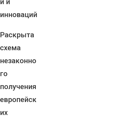
й и
инноваций
Раскрыта
схема
незаконно
го
получения
европейск
их