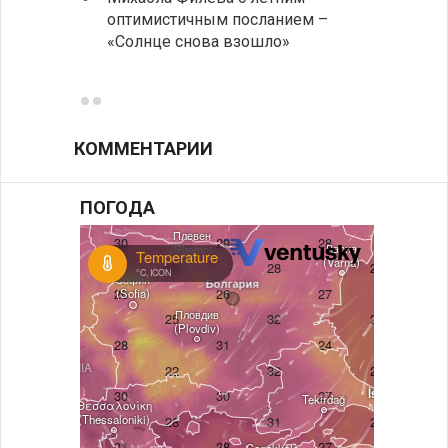
оптимистичным посланием –
Оряхо
«Солнце снова взошло»
предл
музее
КОММЕНТАРИИ
ПОГОДА