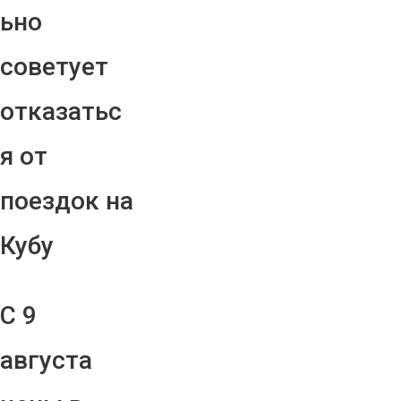
ьно
советует
отказатьс
я от
поездок на
Кубу
С 9
августа