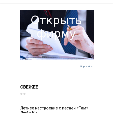
Партнёры
СВЕЖЕЕ
Летнее настроение с песней «Там»
«Забытые
Любо Ки…
через 6…