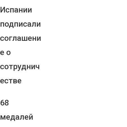
Испании
подписали
соглашени
е о
сотруднич
естве
68
медалей