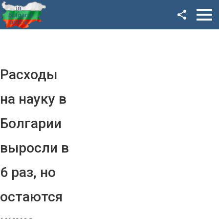
Facebook
Google+
Twitter
Расходы
YouTube
на науку в
Instagram
Болгарии
LinkedIn
выросли в
VK
6 раз, но
OK
остаются