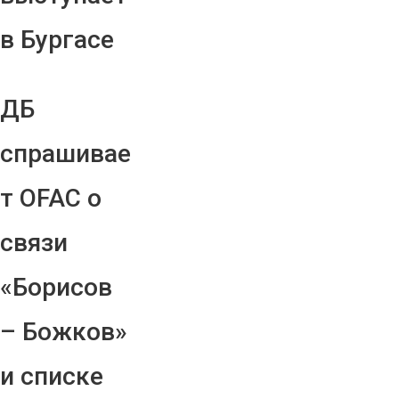
в Бургасе
ДБ
спрашивае
т OFAC о
связи
«Борисов
– Божков»
и списке