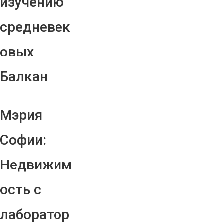
изучению
средневек
овых
Балкан
Мэрия
Софии:
Недвижим
ость с
лаборатор