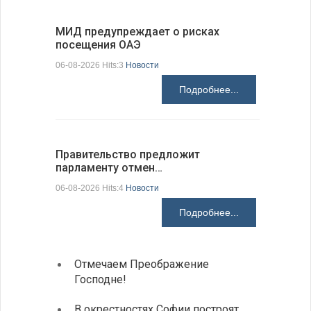
МИД предупреждает о рисках
Между пр
посещения ОАЭ
вызовам
06-08-2026 Hits:3
Новости
06-08-2026 H
Подробнее...
Правительство предложит
В Добрич
парламенту отмен…
«Сельск
06-08-2026 Hits:4
Новости
06-08-2026 H
Подробнее...
Отмечаем Преображение
Болга
Господне!
инвес
Посол Б
В окрестностях Софии построят
июля пр