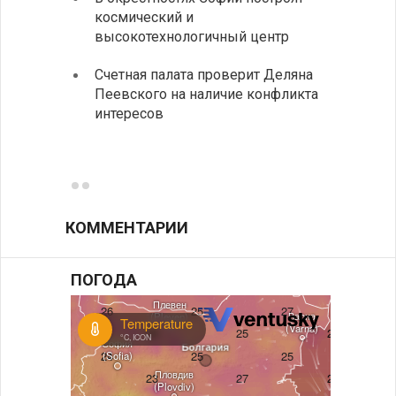
космический и
Арабско
высокотехнологичный центр
В Бол
Счетная палата проверит Деляна
инсти
Пеевского на наличие конфликта
средн
интересов
К 205
поэти
КОММЕНТАРИИ
ПОГОДА