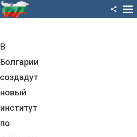
Facebook
Google+
Twitter
В
YouTube
Болгарии
Instagram
создадут
LinkedIn
новый
VK
институт
OK
по