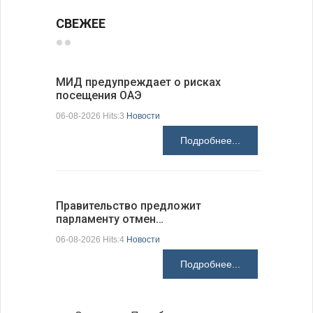
СВЕЖЕЕ
МИД предупреждает о рисках
Между пр
посещения ОАЭ
вызовам
06-08-2026 Hits:3
Новости
06-08-2026 H
Подробнее...
Правительство предложит
В Добрич
парламенту отмен…
«Сельск
06-08-2026 Hits:4
Новости
06-08-2026 H
Подробнее...