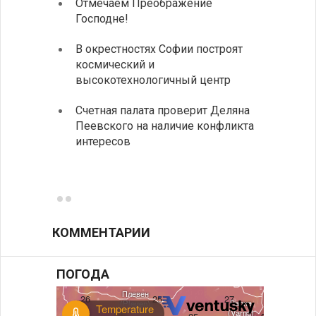
Отмечаем Преображение
Болга
Господне!
инвес
Посол Б
В окрестностях Софии построят
июля пр
космический и
Арабско
высокотехнологичный центр
В Бол
Счетная палата проверит Деляна
инсти
Пеевского на наличие конфликта
средн
интересов
К 205
поэти
КОММЕНТАРИИ
ПОГОДА