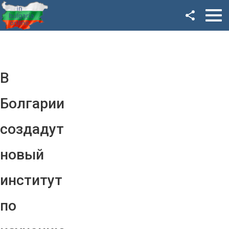
Facebook
Google+
Twitter
В
YouTube
Болгарии
Instagram
создадут
LinkedIn
новый
VK
институт
OK
по