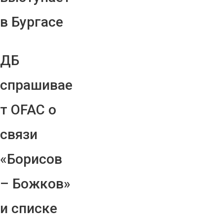
в Бургасе
ДБ
спрашивае
т OFAC о
связи
«Борисов
– Божков»
и списке