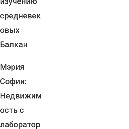
изучению
средневек
овых
Балкан
Мэрия
Софии:
Недвижим
ость с
лаборатор