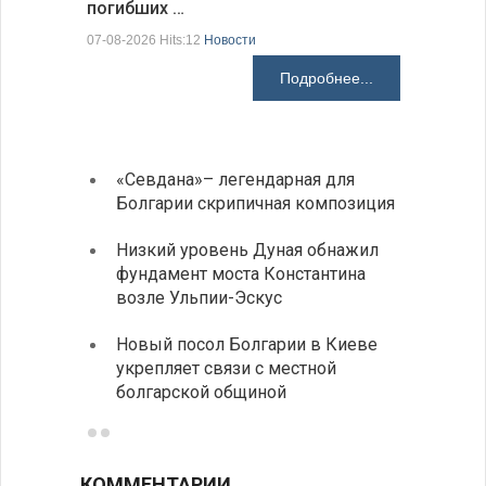
погибших …
Первые 1
электроп
07-08-2026 Hits:12
Новости
07-08-2026 H
Подробнее...
«Севдана»– легендарная для
ИАБЗ 
Болгарии скрипичная композиция
своих
Низкий уровень Дуная обнажил
Легко
фундамент моста Константина
в фин
возле Ульпии-Эскус
Расхо
Новый посол Болгарии в Киеве
вырос
укрепляет связи с местной
средн
болгарской общиной
КОММЕНТАРИИ