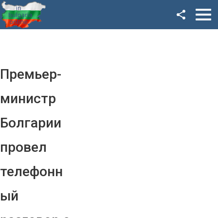
Facebook
Google+
Twitter
Премьер-
YouTube
министр
Instagram
Болгарии
LinkedIn
провел
VK
телефонн
OK
ый