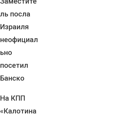
Заместите
ль посла
Израиля
неофициал
ьно
посетил
Банско
На КПП
«Калотина