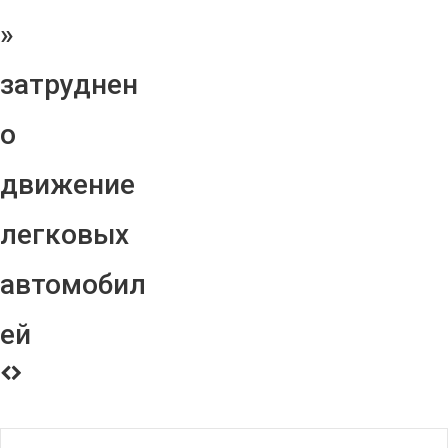
»
затруднен
о
движение
легковых
автомобил
ей