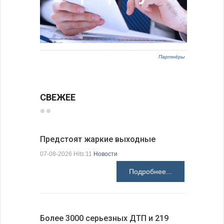
Партнёры
СВЕЖЕЕ
Предстоят жаркие выходные
Добрич в
Болгарии
07-08-2026 Hits:11
Новости
07-08-2026 H
Подробнее...
Более 3000 серьезных ДТП и 219