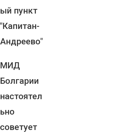
ый пункт
"Капитан-
Андреево"
МИД
Болгарии
настоятел
ьно
советует