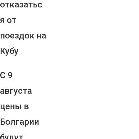
отказатьс
я от
поездок на
Кубу
С 9
августа
цены в
Болгарии
будут