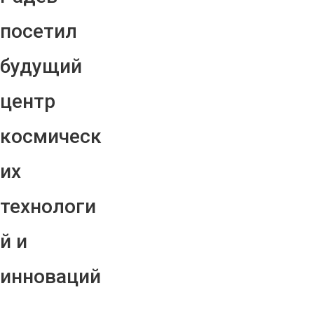
посетил
будущий
центр
космическ
их
технологи
й и
инноваций