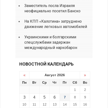
Заместитель посла Израиля
неофициально посетил Банско
На КПП «Калотина» затруднено
движение легковых автомобилей
Украинскими и болгарскими
спецслужбами задержан
международный наркобарон
НОВОСТНОЙ КАЛЕНДАРЬ
«
Август 2026
»
Пн
Вт
Ср
Чт
Пт
Сб
Вс
1
2
3
4
5
6
7
8
9
10
11
12
13
14
15
16