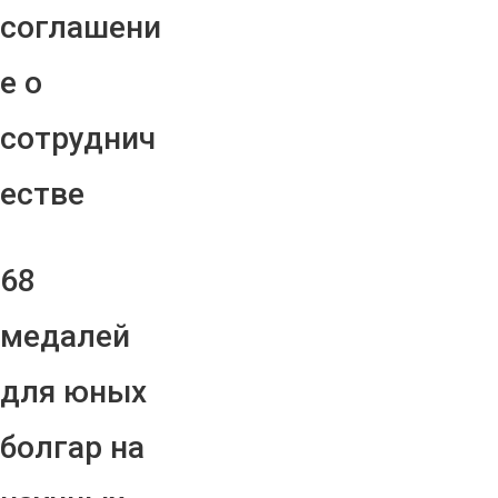
соглашени
е о
сотруднич
естве
68
медалей
для юных
болгар на