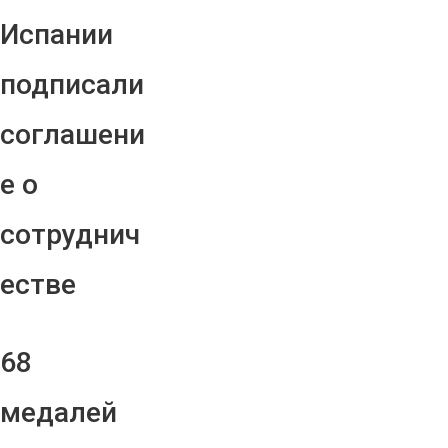
Испании
подписали
соглашени
е о
сотруднич
естве
68
медалей