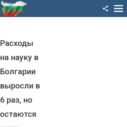
Facebook
Google+
Twitter
Расходы
YouTube
на науку в
Instagram
Болгарии
LinkedIn
выросли в
VK
6 раз, но
OK
остаются