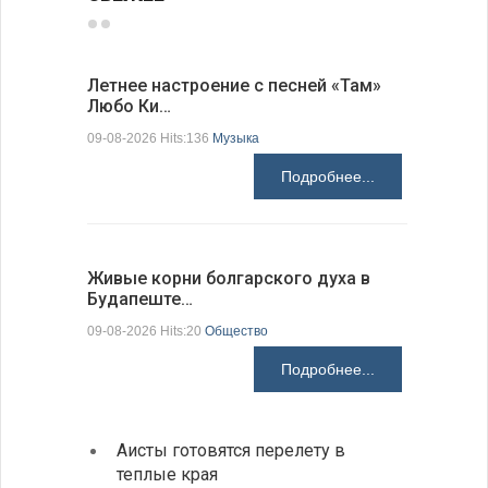
Летнее настроение с песней «Там»
«Забытые
Любо Ки…
через 6…
09-08-2026 Hits:136
Музыка
09-08-2026 H
Подробнее...
Живые корни болгарского духа в
Письма в
Будапеште…
09-08-2026 H
09-08-2026 Hits:20
Общество
Подробнее...
Аисты готовятся перелету в
В Бол
теплые края
охоты