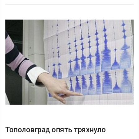
Тополовград опять тряхнуло