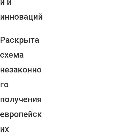
й и
инноваций
Раскрыта
схема
незаконно
го
получения
европейск
их