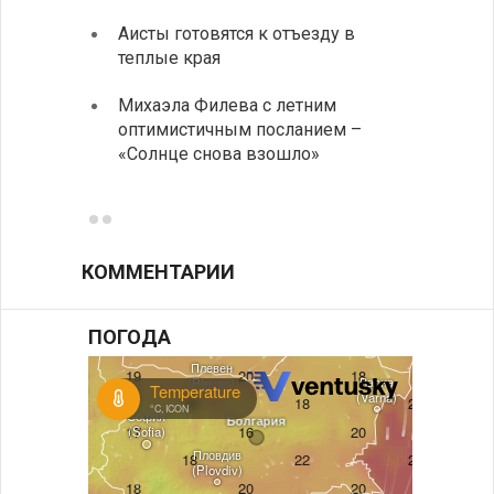
Аисты готовятся к отъезду в
Новые
теплые края
средс
Михаэла Филева с летним
Горна
оптимистичным посланием –
Оряхо
«Солнце снова взошло»
предл
музее
КОММЕНТАРИИ
ПОГОДА