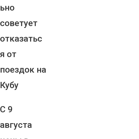
ьно
советует
отказатьс
я от
поездок на
Кубу
С 9
августа