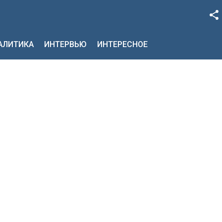
Facebook
НАЛИТИКА
ИНТЕРВЬЮ
ИНТЕРЕСНОЕ
Google+
Twitter
YouTube
Instagram
LinkedIn
VK
OK